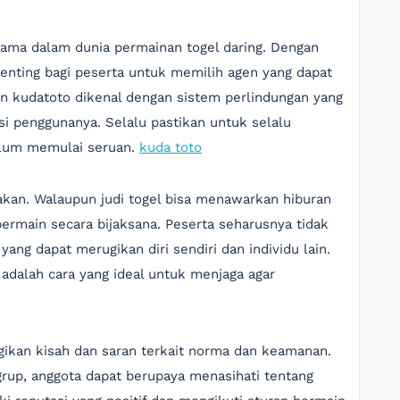
ma dalam dunia permainan togel daring. Dengan
enting bagi peserta untuk memilih agen yang dapat
en kudatoto dikenal dengan sistem perlindungan yang
si penggunanya. Selalu pastikan untuk selalu
elum memulai seruan.
kuda toto
akan. Walaupun judi togel bisa menawarkan hiburan
ermain secara bijaksana. Peserta seharusnya tidak
ang dapat merugikan diri sendiri dan individu lain.
adalah cara yang ideal untuk menjaga agar
ikan kisah dan saran terkait norma dan keamanan.
grup, anggota dapat berupaya menasihati tentang