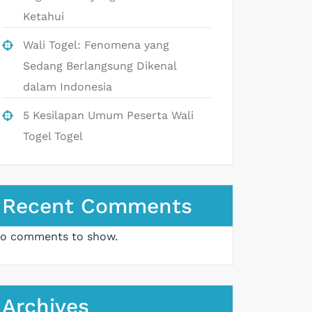
Ketahui
Wali Togel: Fenomena yang
Sedang Berlangsung Dikenal
dalam Indonesia
5 Kesilapan Umum Peserta Wali
Togel Togel
Recent Comments
o comments to show.
Archives