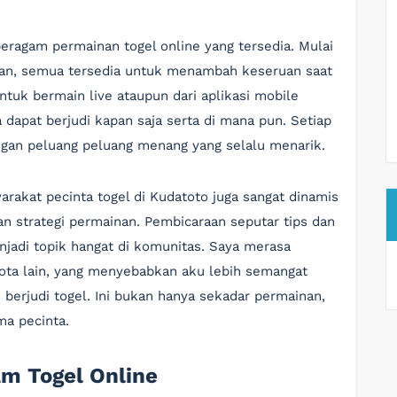
beragam permainan togel online yang tersedia. Mulai
aran, semua tersedia untuk menambah keseruan saat
tuk bermain live ataupun dari aplikasi mobile
dapat berjudi kapan saja serta di mana pun. Setiap
ngan peluang peluang menang yang selalu menarik.
arakat pecinta togel di Kudatoto juga sangat dinamis
n strategi permainan. Pembicaraan seputar tips dan
njadi topik hangat di komunitas. Saya merasa
ggota lain, yang menyebabkan aku lebih semangat
i berjudi togel. Ini bukan hanya sekadar permainan,
ma pecinta.
m Togel Online