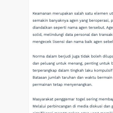
Keamanan merupakan salah satu elemen uta
semakin banyaknya agen yang beroperasi, p
diandalkan seperti nama agen tersebut. Ag
solid, melindungi data personal dan transak
mengecek lisensi dan nama baik agen seb
Norma dalam berjudi juga tidak boleh dilup
dan peluang untuk menang, penting untuk b
terperangkap dalam tingkah laku kompulsif y
Batasan jumlah taruhan dan waktu bermain 
permainan tetap menyenangkan.
Masyarakat penggemar togel sering membag
Melalui perbincangan di media diskusi dan 