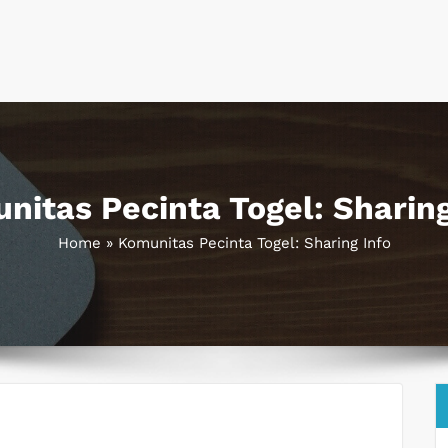
nitas Pecinta Togel: Sharing
Home
»
Komunitas Pecinta Togel: Sharing Info