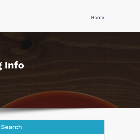
Home
 Info
Search