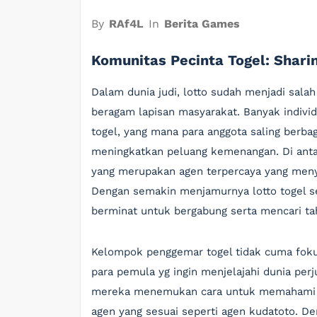
By
RAf4L
In
Berita Games
Komunitas Pecinta Togel: Sharin
Dalam dunia judi, lotto sudah menjadi sala
beragam lapisan masyarakat. Banyak indiv
togel, yang mana para anggota saling berba
meningkatkan peluang kemenangan. Di antara
yang merupakan agen terpercaya yang meny
Dengan semakin menjamurnya lotto togel se
berminat untuk bergabung serta mencari tah
Kelompok penggemar togel tidak cuma foku
para pemula yg ingin menjelajahi dunia perj
mereka menemukan cara untuk memahami se
agen yang sesuai seperti agen kudatoto. De