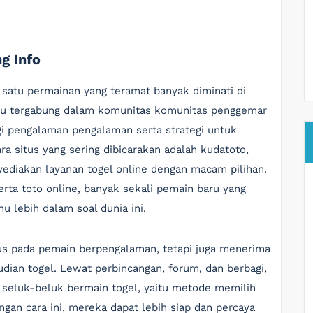
g Info
h satu permainan yang teramat banyak diminati di
idu tergabung dalam komunitas komunitas penggemar
gi pengalaman pengalaman serta strategi untuk
 situs yang sering dibicarakan adalah kudatoto,
ediakan layanan togel online dengan macam pilihan.
rta toto online, banyak sekali pemain baru yang
u lebih dalam soal dunia ini.
s pada pemain berpengalaman, tetapi juga menerima
udian togel. Lewat perbincangan, forum, dan berbagi,
luk-beluk bermain togel, yaitu metode memilih
ngan cara ini, mereka dapat lebih siap dan percaya