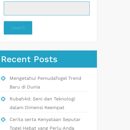
Search
Recent Posts
Mengetahui PemudaTogel Trend
Baru di Dunia
Rubah4d: Seni dan Teknologi
dalam Dimensi Keempat
Cerita serta Kenyataan Seputar
Togel Hebat yang Perlu Anda