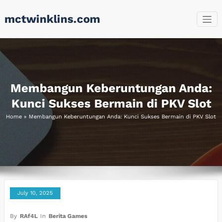
Skip
mctwinklins.com
to
content
Membangun Keberuntungan Anda:
Kunci Sukses Bermain di PKV Slot
Home
»
Membangun Keberuntungan Anda: Kunci Sukses Bermain di PKV Slot
July 10, 2025
By
RAf4L
In
Berita Games