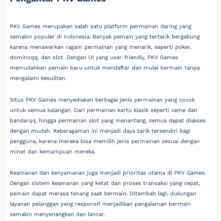
PKV Games merupakan salah satu platform permainan daring yang
semakin populer di Indonesia. Banyak pemain yang tertarik bergabung
karena menawarkan ragam permainan yang menarik, seperti poker,
dominoqq, dan slot. Dengan UI yang user-friendly, PKV Games
memudahkan pemain baru untuk mendaftar dan mulai bermain tanpa
mengalami kesulitan.
Situs PKV Games menyediakan berbagai jenis permainan yang cocok
untuk semua kalangan. Dari permainan kartu klasik seperti ceme dan
bandarqq, hingga permainan slot yang menantang, semua dapat diakses
dengan mudah. Keberagaman ini menjadi daya tarik tersendiri bagi
pengguna, karena mereka bisa memilih jenis permainan sesuai dengan
minat dan kemampuan mereka.
Keamanan dan kenyamanan juga menjadi prioritas utama di PKV Games.
Dengan sistem keamanan yang ketat dan proses transaksi yang cepat,
pemain dapat merasa tenang saat bermain. Ditambah lagi, dukungan
layanan pelanggan yang responsif menjadikan pengalaman bermain
semakin menyenangkan dan lancar.