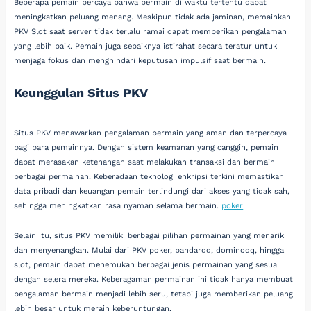
Beberapa pemain percaya bahwa bermain di waktu tertentu dapat
meningkatkan peluang menang. Meskipun tidak ada jaminan, memainkan
PKV Slot saat server tidak terlalu ramai dapat memberikan pengalaman
yang lebih baik. Pemain juga sebaiknya istirahat secara teratur untuk
menjaga fokus dan menghindari keputusan impulsif saat bermain.
Keunggulan Situs PKV
Situs PKV menawarkan pengalaman bermain yang aman dan terpercaya
bagi para pemainnya. Dengan sistem keamanan yang canggih, pemain
dapat merasakan ketenangan saat melakukan transaksi dan bermain
berbagai permainan. Keberadaan teknologi enkripsi terkini memastikan
data pribadi dan keuangan pemain terlindungi dari akses yang tidak sah,
sehingga meningkatkan rasa nyaman selama bermain.
poker
Selain itu, situs PKV memiliki berbagai pilihan permainan yang menarik
dan menyenangkan. Mulai dari PKV poker, bandarqq, dominoqq, hingga
slot, pemain dapat menemukan berbagai jenis permainan yang sesuai
dengan selera mereka. Keberagaman permainan ini tidak hanya membuat
pengalaman bermain menjadi lebih seru, tetapi juga memberikan peluang
lebih besar untuk meraih keberuntungan.