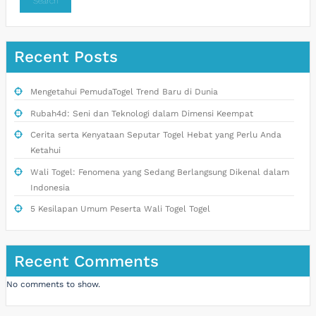
Search
Recent Posts
Mengetahui PemudaTogel Trend Baru di Dunia
Rubah4d: Seni dan Teknologi dalam Dimensi Keempat
Cerita serta Kenyataan Seputar Togel Hebat yang Perlu Anda
Ketahui
Wali Togel: Fenomena yang Sedang Berlangsung Dikenal dalam
Indonesia
5 Kesilapan Umum Peserta Wali Togel Togel
Recent Comments
No comments to show.