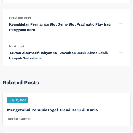
Previous post
Keunggulan Permainan Slot Demo Slot Pragmatic Play bagi
Pengguna Baru
Next post
Tautan Alternatif Rakyat 4D: Jawaban untuk Akses Lebih
banyak Sederhana
Related Posts
July 31, 2026
Mengetahui PemudaTogel Trend Baru di Dunia
Berita Games