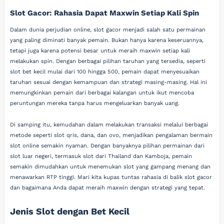
Slot Gacor: Rahasia Dapat Maxwin Setiap Kali Spin
Dalam dunia perjudian online, slot gacor menjadi salah satu permainan
yang paling diminati banyak pemain. Bukan hanya karena keseruannya,
tetapi juga karena potensi besar untuk meraih maxwin setiap kali
melakukan spin. Dengan berbagai pilihan taruhan yang tersedia, seperti
slot bet kecil mulai dari 100 hingga 500, pemain dapat menyesuaikan
taruhan sesuai dengan kemampuan dan strategi masing-masing. Hal ini
memungkinkan pemain dari berbagai kalangan untuk ikut mencoba
peruntungan mereka tanpa harus mengeluarkan banyak uang.
Di samping itu, kemudahan dalam melakukan transaksi melalui berbagai
metode seperti slot qris, dana, dan ovo, menjadikan pengalaman bermain
slot online semakin nyaman. Dengan banyaknya pilihan permainan dari
slot luar negeri, termasuk slot dari Thailand dan Kamboja, pemain
semakin dimudahkan untuk menemukan slot yang gampang menang dan
menawarkan RTP tinggi. Mari kita kupas tuntas rahasia di balik slot gacor
dan bagaimana Anda dapat meraih maxwin dengan strategi yang tepat.
Jenis Slot dengan Bet Kecil