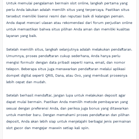
Untuk memulai pengalaman bermain slot online, langkah pertama yang
perlu Anda lakukan adalah memilih situs yang terpercaya. Pastikan situs
tersebut memiliki lisensi resmi dan reputasi baik di kalangan pemain.
Anda dapat mencari ulasan atau rekomendasi dari forum perjudian online
untuk memastikan bahwa situs pilihan Anda aman dan memiliki kualitas
layanan yang baik.
Setelah memilih situs, langkah selanjutnya adalah melakukan pendaftaran.
Umumnya, proses pendaftaran cukup sederhana, Anda hanya perlu
mengisi formulir dengan data pribadi seperti nama, email, dan nomor
telepon. Beberapa situs juga menawarkan pendaftaran melalui aplikasi
dompet digital seperti QRIS, Dana, atau Ovo, yang membuat prosesnya
lebih cepat dan mudah.
Setelah berhasil mendaftar, jangan lupa untuk melakukan deposit agar
dapat mulai bermain. Pastikan Anda memilih metode pembayaran yang
sesuai dengan preferensi Anda, dan periksa juga bonus yang ditawarkan
untuk member baru. Dengan memahami proses pendaftaran dan pilihan
deposit, Anda akan lebih siap untuk menjelajahi berbagai jenis permainan
slot gacor dan mengejar maxwin setiap kali spin.