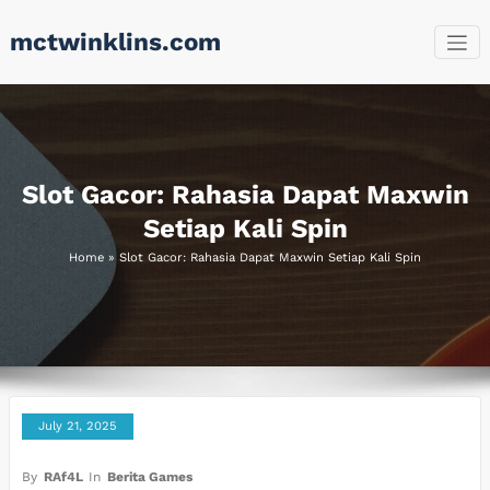
Skip
mctwinklins.com
to
content
Slot Gacor: Rahasia Dapat Maxwin
Setiap Kali Spin
Home
»
Slot Gacor: Rahasia Dapat Maxwin Setiap Kali Spin
July 21, 2025
By
RAf4L
In
Berita Games