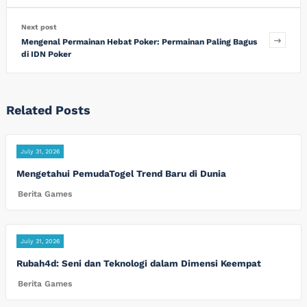
Next post
Mengenal Permainan Hebat Poker: Permainan Paling Bagus
di IDN Poker
Related Posts
July 31, 2026
Mengetahui PemudaTogel Trend Baru di Dunia
Berita Games
July 31, 2026
Rubah4d: Seni dan Teknologi dalam Dimensi Keempat
Berita Games