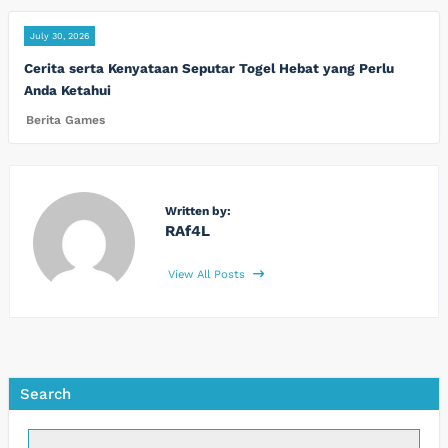
July 30, 2026
Cerita serta Kenyataan Seputar Togel Hebat yang Perlu
Anda Ketahui
Berita Games
Written by:
RAf4L
View All Posts
Search