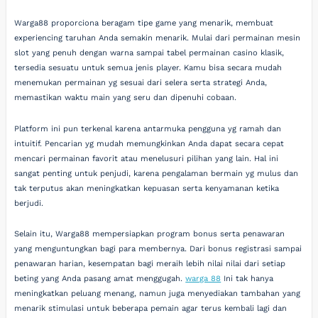
Warga88 proporciona beragam tipe game yang menarik, membuat
experiencing taruhan Anda semakin menarik. Mulai dari permainan mesin
slot yang penuh dengan warna sampai tabel permainan casino klasik,
tersedia sesuatu untuk semua jenis player. Kamu bisa secara mudah
menemukan permainan yg sesuai dari selera serta strategi Anda,
memastikan waktu main yang seru dan dipenuhi cobaan.
Platform ini pun terkenal karena antarmuka pengguna yg ramah dan
intuitif. Pencarian yg mudah memungkinkan Anda dapat secara cepat
mencari permainan favorit atau menelusuri pilihan yang lain. Hal ini
sangat penting untuk penjudi, karena pengalaman bermain yg mulus dan
tak terputus akan meningkatkan kepuasan serta kenyamanan ketika
berjudi.
Selain itu, Warga88 mempersiapkan program bonus serta penawaran
yang menguntungkan bagi para membernya. Dari bonus registrasi sampai
penawaran harian, kesempatan bagi meraih lebih nilai nilai dari setiap
beting yang Anda pasang amat menggugah.
warga 88
Ini tak hanya
meningkatkan peluang menang, namun juga menyediakan tambahan yang
menarik stimulasi untuk beberapa pemain agar terus kembali lagi dan