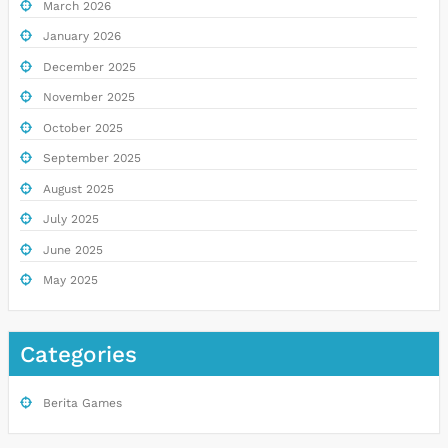
March 2026
January 2026
December 2025
November 2025
October 2025
September 2025
August 2025
July 2025
June 2025
May 2025
Categories
Berita Games