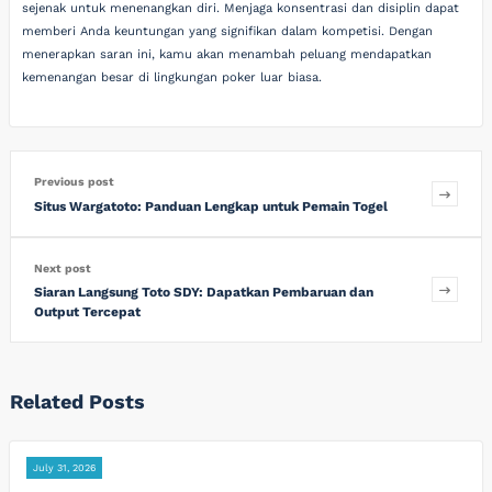
sejenak untuk menenangkan diri. Menjaga konsentrasi dan disiplin dapat
memberi Anda keuntungan yang signifikan dalam kompetisi. Dengan
menerapkan saran ini, kamu akan menambah peluang mendapatkan
kemenangan besar di lingkungan poker luar biasa.
Previous post
Situs Wargatoto: Panduan Lengkap untuk Pemain Togel
Next post
Siaran Langsung Toto SDY: Dapatkan Pembaruan dan
Output Tercepat
Related Posts
July 31, 2026