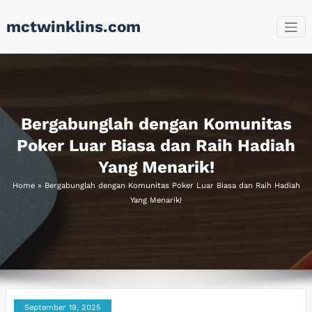
Skip
mctwinklins.com
to
content
Bergabunglah dengan Komunitas
Poker Luar Biasa dan Raih Hadiah
Yang Menarik!
Home
»
Bergabunglah dengan Komunitas Poker Luar Biasa dan Raih Hadiah
Yang Menarik!
September 19, 2025