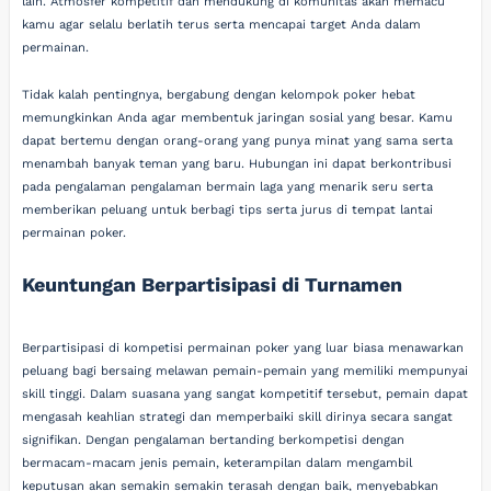
lain. Atmosfer kompetitif dan mendukung di komunitas akan memacu
kamu agar selalu berlatih terus serta mencapai target Anda dalam
permainan.
Tidak kalah pentingnya, bergabung dengan kelompok poker hebat
memungkinkan Anda agar membentuk jaringan sosial yang besar. Kamu
dapat bertemu dengan orang-orang yang punya minat yang sama serta
menambah banyak teman yang baru. Hubungan ini dapat berkontribusi
pada pengalaman pengalaman bermain laga yang menarik seru serta
memberikan peluang untuk berbagi tips serta jurus di tempat lantai
permainan poker.
Keuntungan Berpartisipasi di Turnamen
Berpartisipasi di kompetisi permainan poker yang luar biasa menawarkan
peluang bagi bersaing melawan pemain-pemain yang memiliki mempunyai
skill tinggi. Dalam suasana yang sangat kompetitif tersebut, pemain dapat
mengasah keahlian strategi dan memperbaiki skill dirinya secara sangat
signifikan. Dengan pengalaman bertanding berkompetisi dengan
bermacam-macam jenis pemain, keterampilan dalam mengambil
keputusan akan semakin semakin terasah dengan baik, menyebabkan