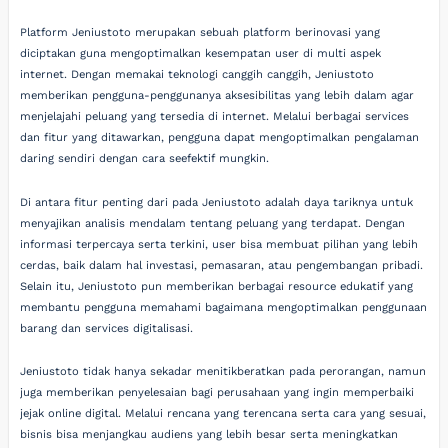
Platform Jeniustoto merupakan sebuah platform berinovasi yang
diciptakan guna mengoptimalkan kesempatan user di multi aspek
internet. Dengan memakai teknologi canggih canggih, Jeniustoto
memberikan pengguna-penggunanya aksesibilitas yang lebih dalam agar
menjelajahi peluang yang tersedia di internet. Melalui berbagai services
dan fitur yang ditawarkan, pengguna dapat mengoptimalkan pengalaman
daring sendiri dengan cara seefektif mungkin.
Di antara fitur penting dari pada Jeniustoto adalah daya tariknya untuk
menyajikan analisis mendalam tentang peluang yang terdapat. Dengan
informasi terpercaya serta terkini, user bisa membuat pilihan yang lebih
cerdas, baik dalam hal investasi, pemasaran, atau pengembangan pribadi.
Selain itu, Jeniustoto pun memberikan berbagai resource edukatif yang
membantu pengguna memahami bagaimana mengoptimalkan penggunaan
barang dan services digitalisasi.
Jeniustoto tidak hanya sekadar menitikberatkan pada perorangan, namun
juga memberikan penyelesaian bagi perusahaan yang ingin memperbaiki
jejak online digital. Melalui rencana yang terencana serta cara yang sesuai,
bisnis bisa menjangkau audiens yang lebih besar serta meningkatkan