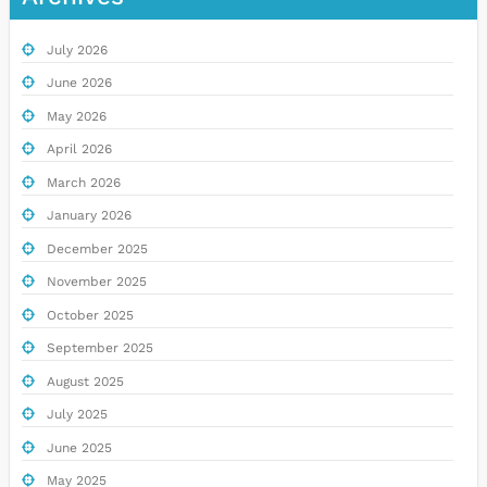
July 2026
June 2026
May 2026
April 2026
March 2026
January 2026
December 2025
November 2025
October 2025
September 2025
August 2025
July 2025
June 2025
May 2025