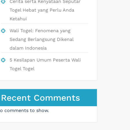
Cerita serta Kenyataan Seputar
Togel Hebat yang Perlu Anda
Ketahui
Wali Togel: Fenomena yang
Sedang Berlangsung Dikenal
dalam Indonesia
5 Kesilapan Umum Peserta Wali
Togel Togel
Recent Comments
o comments to show.