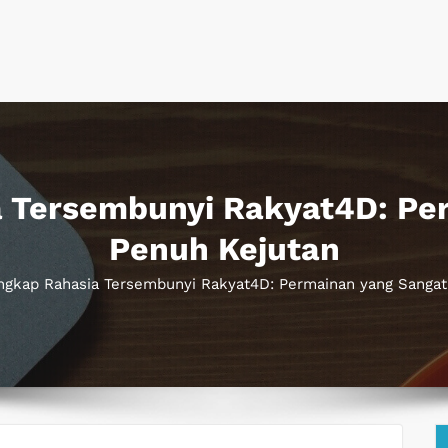
 Tersembunyi Rakyat4D: Pe
Penuh Kejutan
ngkap Rahasia Tersembunyi Rakyat4D: Permainan yang Sangat