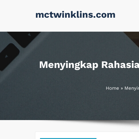
Skip
mctwinklins.com
to
content
Menyingkap Rahasia
Home
»
Menyi