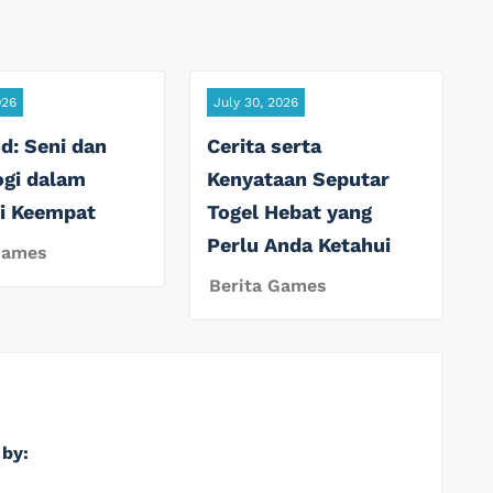
026
July 30, 2026
d: Seni dan
Cerita serta
ogi dalam
Kenyataan Seputar
i Keempat
Togel Hebat yang
Perlu Anda Ketahui
Games
Berita Games
 by: