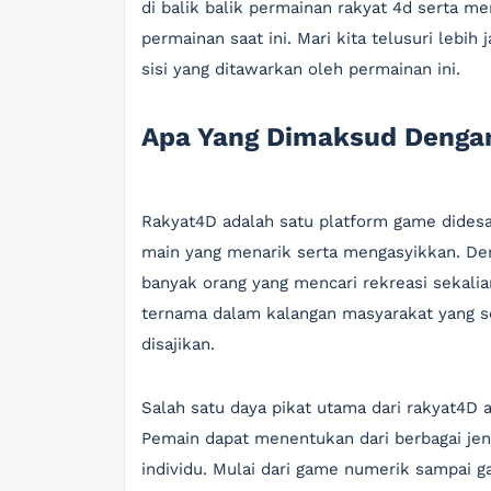
di balik balik permainan rakyat 4d serta 
permainan saat ini. Mari kita telusuri lebih
sisi yang ditawarkan oleh permainan ini.
Apa Yang Dimaksud Denga
Rakyat4D adalah satu platform game dides
main yang menarik serta mengasyikkan. Den
banyak orang yang mencari rekreasi sekalia
ternama dalam kalangan masyarakat yang s
disajikan.
Salah satu daya pikat utama dari rakyat4D
Pemain dapat menentukan dari berbagai je
individu. Mulai dari game numerik sampai 