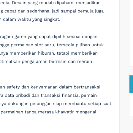
edia. Desain yang mudah dipahami menjadikan
g cepat dan sederhana, jadi sampai pemula juga
n dalam waktu yang singkat.
ragam game yang dapat dipilih sesuai dengan
ngga permainan slot seru, tersedia pilihan untuk
 hanya memberikan hiburan, tetapi memberikan
ptimalkan pengalaman bermain dan meraih
an safety dan kenyamanan dalam bertransaksi.
data pribadi dan transaksi finansial pemain
nya dukungan pelanggan siap membantu setiap saat,
 permainan tanpa merasa khawatir mengenai