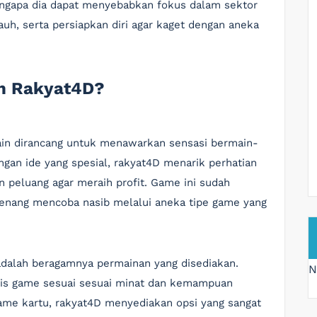
mengapa dia dapat menyebabkan fokus dalam sektor
 jauh, serta persiapkan diri agar kaget dengan aneka
n Rakyat4D?
ain dirancang untuk menawarkan sensasi bermain-
gan ide yang spesial, rakyat4D menarik perhatian
n peluang agar meraih profit. Game ini sudah
enang mencoba nasib melalui aneka tipe game yang
 adalah beragamnya permainan yang disediakan.
N
nis game sesuai sesuai minat dan kemampuan
game kartu, rakyat4D menyediakan opsi yang sangat