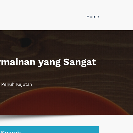
Home
rmainan yang Sangat
 Penuh Kejutan
Search