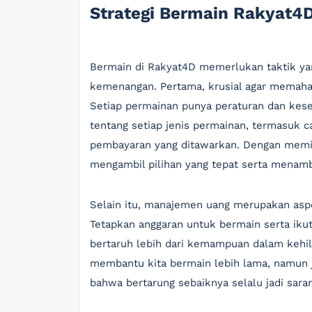
Strategi Bermain Rakyat4
Bermain di Rakyat4D memerlukan taktik y
kemenangan. Pertama, krusial agar memaha
Setiap permainan punya peraturan dan kes
tentang setiap jenis permainan, termasuk c
pembayaran yang ditawarkan. Dengan memi
mengambil pilihan yang tepat serta menam
Selain itu, manajemen uang merupakan asp
Tetapkan anggaran untuk bermain serta iku
bertaruh lebih dari kemampuan dalam kehil
membantu kita bermain lebih lama, namun ju
bahwa bertarung sebaiknya selalu jadi saran