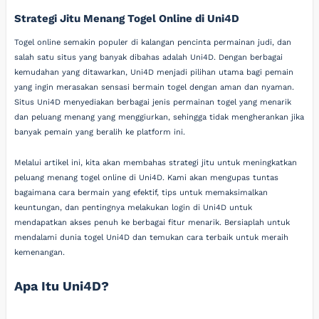
Strategi Jitu Menang Togel Online di Uni4D
Togel online semakin populer di kalangan pencinta permainan judi, dan
salah satu situs yang banyak dibahas adalah Uni4D. Dengan berbagai
kemudahan yang ditawarkan, Uni4D menjadi pilihan utama bagi pemain
yang ingin merasakan sensasi bermain togel dengan aman dan nyaman.
Situs Uni4D menyediakan berbagai jenis permainan togel yang menarik
dan peluang menang yang menggiurkan, sehingga tidak mengherankan jika
banyak pemain yang beralih ke platform ini.
Melalui artikel ini, kita akan membahas strategi jitu untuk meningkatkan
peluang menang togel online di Uni4D. Kami akan mengupas tuntas
bagaimana cara bermain yang efektif, tips untuk memaksimalkan
keuntungan, dan pentingnya melakukan login di Uni4D untuk
mendapatkan akses penuh ke berbagai fitur menarik. Bersiaplah untuk
mendalami dunia togel Uni4D dan temukan cara terbaik untuk meraih
kemenangan.
Apa Itu Uni4D?