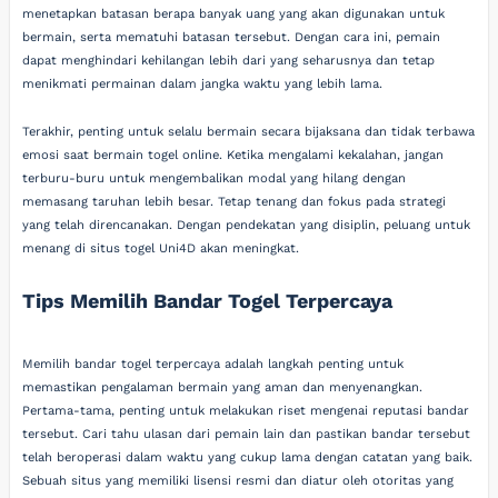
menetapkan batasan berapa banyak uang yang akan digunakan untuk
bermain, serta mematuhi batasan tersebut. Dengan cara ini, pemain
dapat menghindari kehilangan lebih dari yang seharusnya dan tetap
menikmati permainan dalam jangka waktu yang lebih lama.
Terakhir, penting untuk selalu bermain secara bijaksana dan tidak terbawa
emosi saat bermain togel online. Ketika mengalami kekalahan, jangan
terburu-buru untuk mengembalikan modal yang hilang dengan
memasang taruhan lebih besar. Tetap tenang dan fokus pada strategi
yang telah direncanakan. Dengan pendekatan yang disiplin, peluang untuk
menang di situs togel Uni4D akan meningkat.
Tips Memilih Bandar Togel Terpercaya
Memilih bandar togel terpercaya adalah langkah penting untuk
memastikan pengalaman bermain yang aman dan menyenangkan.
Pertama-tama, penting untuk melakukan riset mengenai reputasi bandar
tersebut. Cari tahu ulasan dari pemain lain dan pastikan bandar tersebut
telah beroperasi dalam waktu yang cukup lama dengan catatan yang baik.
Sebuah situs yang memiliki lisensi resmi dan diatur oleh otoritas yang