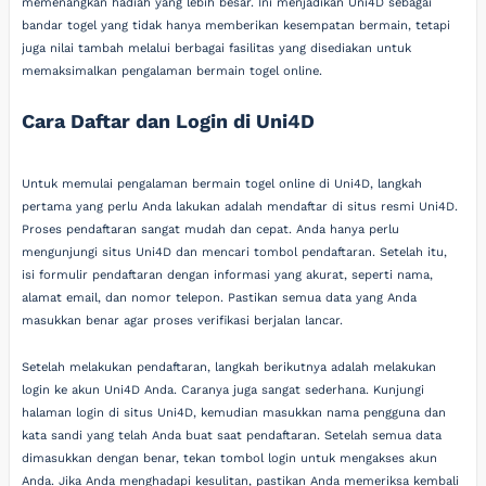
memenangkan hadiah yang lebih besar. Ini menjadikan Uni4D sebagai
bandar togel yang tidak hanya memberikan kesempatan bermain, tetapi
juga nilai tambah melalui berbagai fasilitas yang disediakan untuk
memaksimalkan pengalaman bermain togel online.
Cara Daftar dan Login di Uni4D
Untuk memulai pengalaman bermain togel online di Uni4D, langkah
pertama yang perlu Anda lakukan adalah mendaftar di situs resmi Uni4D.
Proses pendaftaran sangat mudah dan cepat. Anda hanya perlu
mengunjungi situs Uni4D dan mencari tombol pendaftaran. Setelah itu,
isi formulir pendaftaran dengan informasi yang akurat, seperti nama,
alamat email, dan nomor telepon. Pastikan semua data yang Anda
masukkan benar agar proses verifikasi berjalan lancar.
Setelah melakukan pendaftaran, langkah berikutnya adalah melakukan
login ke akun Uni4D Anda. Caranya juga sangat sederhana. Kunjungi
halaman login di situs Uni4D, kemudian masukkan nama pengguna dan
kata sandi yang telah Anda buat saat pendaftaran. Setelah semua data
dimasukkan dengan benar, tekan tombol login untuk mengakses akun
Anda. Jika Anda menghadapi kesulitan, pastikan Anda memeriksa kembali