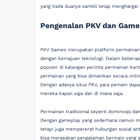
yang tiada duanya sambil tetap menghargai t
Pengenalan PKV dan Games
PKV Games merupakan platform permainan 
dengan kemajuan teknologi. Dalam beberapa
populer di kalangan pecinta permainan kart
permainan yang bisa dimainkan secara onli
Dengan adanya situs PKV, para pemain dap
mereka kapan saja dan di mana saja.
Permainan tradisional seperti dominoqq dan
Dengan gameplay yang sederhana namun me
tetapi juga mempererat hubungan sosial ant
bisa merasakan pengalaman bermain yang s