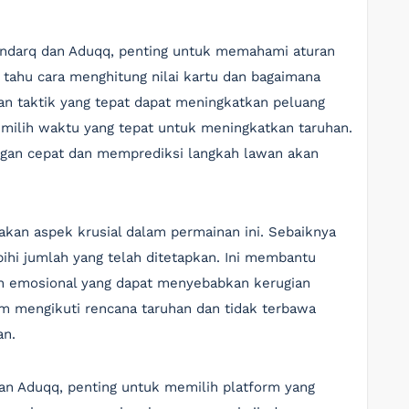
ndarq dan Aduqq, penting untuk memahami aturan
 tahu cara menghitung nilai kartu dan bagaimana
n taktik yang tepat dapat meningkatkan peluang
milih waktu yang tepat untuk meningkatkan taruhan.
ngan cepat dan memprediksi langkah lawan akan
akan aspek krusial dalam permainan ini. Sebaiknya
ihi jumlah yang telah ditetapkan. Ini membantu
an emosional yang dapat menyebabkan kerugian
lam mengikuti rencana taruhan dan tidak terbawa
an.
dan Aduqq, penting untuk memilih platform yang