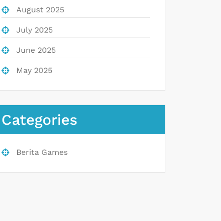
August 2025
July 2025
June 2025
May 2025
Categories
Berita Games