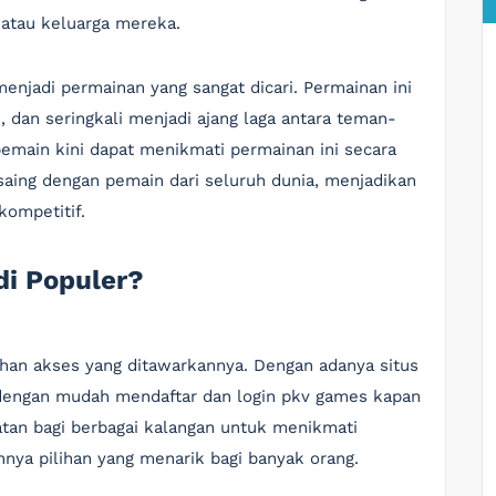
atau keluarga mereka.
menjadi permainan yang sangat dicari. Permainan ini
 dan seringkali menjadi ajang laga antara teman-
emain kini dapat menikmati permainan ini secara
aing dengan pemain dari seluruh dunia, menjadikan
ompetitif.
i Populer?
an akses yang ditawarkannya. Dengan adanya situs
 dengan mudah mendaftar dan login pkv games kapan
atan bagi berbagai kalangan untuk menikmati
nya pilihan yang menarik bagi banyak orang.