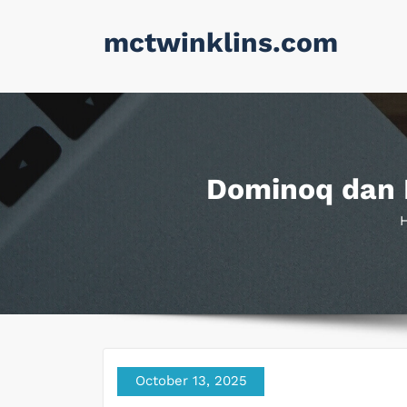
Skip
mctwinklins.com
to
content
Dominoq dan 
October 13, 2025