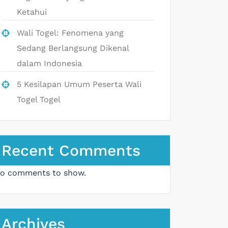
Ketahui
Wali Togel: Fenomena yang
Sedang Berlangsung Dikenal
dalam Indonesia
5 Kesilapan Umum Peserta Wali
Togel Togel
Recent Comments
o comments to show.
Archives