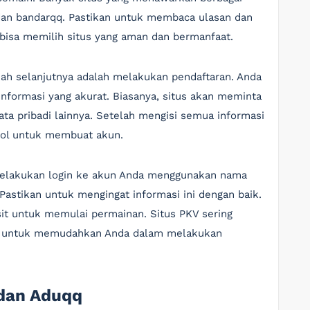
 dan bandarqq. Pastikan untuk membaca ulasan dan
 bisa memilih situs yang aman dan bermanfaat.
ah selanjutnya adalah melakukan pendaftaran. Anda
informasi yang akurat. Biasanya, situs akan meminta
ta pribadi lainnya. Setelah mengisi semua informasi
bol untuk membuat akun.
 melakukan login ke akun Anda menggunakan nama
Pastikan untuk mengingat informasi ini dengan baik.
it untuk memulai permainan. Situs PKV sering
n untuk memudahkan Anda dalam melakukan
 dan Aduqq