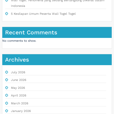
Wali Togel: Fenomena yang Sedang Berlangsung Dikenal dalam
Indonesia
5 Kesilapan Umum Peserta Wali Togel Togel
Recent Comments
No comments to show.
Archives
July 2026
June 2026
May 2026
April 2026
March 2026
January 2026