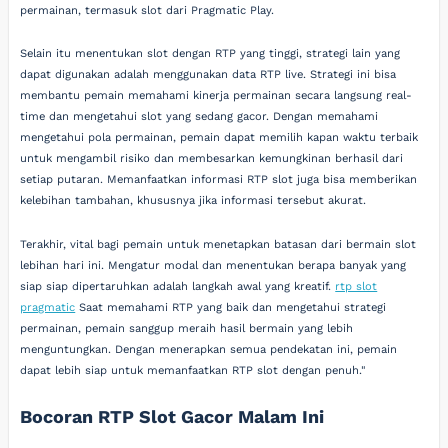
permainan, termasuk slot dari Pragmatic Play.
Selain itu menentukan slot dengan RTP yang tinggi, strategi lain yang
dapat digunakan adalah menggunakan data RTP live. Strategi ini bisa
membantu pemain memahami kinerja permainan secara langsung real-
time dan mengetahui slot yang sedang gacor. Dengan memahami
mengetahui pola permainan, pemain dapat memilih kapan waktu terbaik
untuk mengambil risiko dan membesarkan kemungkinan berhasil dari
setiap putaran. Memanfaatkan informasi RTP slot juga bisa memberikan
kelebihan tambahan, khususnya jika informasi tersebut akurat.
Terakhir, vital bagi pemain untuk menetapkan batasan dari bermain slot
lebihan hari ini. Mengatur modal dan menentukan berapa banyak yang
siap siap dipertaruhkan adalah langkah awal yang kreatif.
rtp slot
pragmatic
Saat memahami RTP yang baik dan mengetahui strategi
permainan, pemain sanggup meraih hasil bermain yang lebih
menguntungkan. Dengan menerapkan semua pendekatan ini, pemain
dapat lebih siap untuk memanfaatkan RTP slot dengan penuh."
Bocoran RTP Slot Gacor Malam Ini