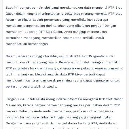
Saat ini, banyak pemain slot yang mendambakan data mengenai RTP Slot
Gacor dalam rangka meningkatkan probabilitas menang mereka. RTP atau
Return to Player adalah persentase yang merefleksikan seberapa
mendalam pengembalian dari taruhan yang dilakukan penjudi. Dengan
memahami bocoran RTP Slot Gacor, Anda sanggup menentukan
permainan mana yang memberikan kesempatan terbaik untuk
mendapatkan kemenangan.
Dalam beberapa minggu terakhir, sejumlah RTP Slot Pragmatic sudah
menunjukkan kinerja yang bagus. Beberapa judul slot mungkin memiliki
RTP yang lebih baik dari biasanya, menawarkan peluang kemenangan yang
lebih menjanjikan. Melalui analisis data RTP Live, penjudi dapat
mengidentifikasi tren dan corak permainan yang dapat digunakan untuk
bertarung secara lebih strategis.
Jangan lupa untuk selalu mengupdate informasi mengenai RTP Slot Gacor
Malam Ini, karena banyak permainan yang melalui perubahan dalam RTP
mereka. Sebelum Anda mulai memainkan, pastikan untuk mengecek
bocoran terbaru agar tidak tertinggal peluang yang menguntungkan.
Dengan rencana yang tepat dan pengetahuan tentang RTP, Anda dapat