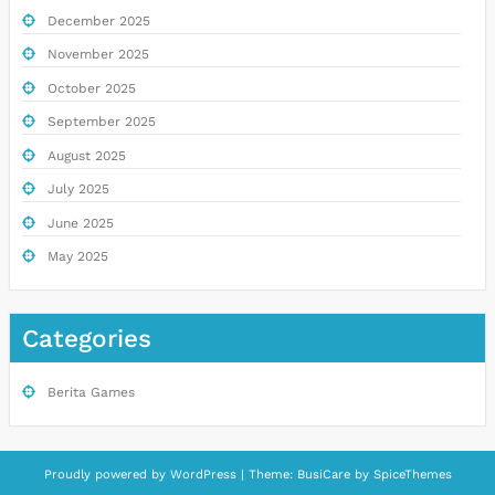
December 2025
November 2025
October 2025
September 2025
August 2025
July 2025
June 2025
May 2025
Categories
Berita Games
Proudly powered by
WordPress
| Theme:
BusiCare
by
SpiceThemes