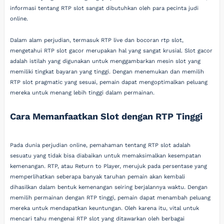
informasi tentang RTP slot sangat dibutuhkan oleh para pecinta judi
online.
Dalam alam perjudian, termasuk RTP live dan bocoran rtp slot,
mengetahui RTP slot gacor merupakan hal yang sangat krusial. Slot gacor
adalah istilah yang digunakan untuk menggambarkan mesin slot yang
memiliki tingkat bayaran yang tinggi. Dengan menemukan dan memilih
RTP slot pragmatic yang sesuai, pemain dapat mengoptimalkan peluang
mereka untuk menang lebih tinggi dalam permainan.
Cara Memanfaatkan Slot dengan RTP Tinggi
Pada dunia perjudian online, pemahaman tentang RTP slot adalah
sesuatu yang tidak bisa diabaikan untuk memaksimalkan kesempatan
kemenangan. RTP, atau Return to Player, merujuk pada persentase yang
memperlihatkan seberapa banyak taruhan pemain akan kembali
dihasilkan dalam bentuk kemenangan seiring berjalannya waktu. Dengan
memilih permainan dengan RTP tinggi, pemain dapat menambah peluang
mereka untuk mendapatkan keuntungan. Oleh karena itu, vital untuk
mencari tahu mengenai RTP slot yang ditawarkan oleh berbagai