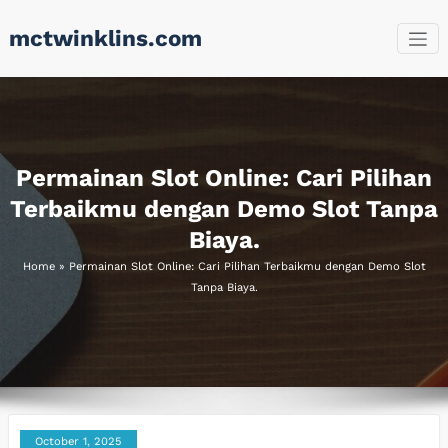
Skip
mctwinklins.com
to
content
Permainan Slot Online: Cari Pilihan
Terbaikmu dengan Demo Slot Tanpa
Biaya.
Home
»
Permainan Slot Online: Cari Pilihan Terbaikmu dengan Demo Slot
Tanpa Biaya.
October 1, 2025