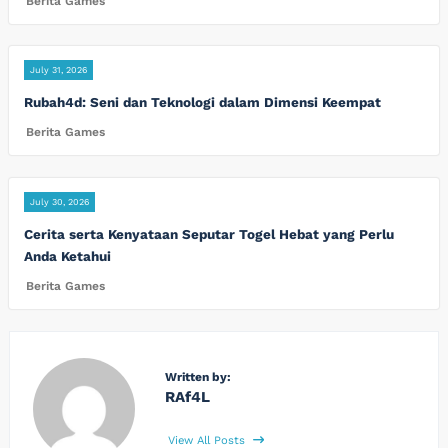
Berita Games
July 31, 2026
Rubah4d: Seni dan Teknologi dalam Dimensi Keempat
Berita Games
July 30, 2026
Cerita serta Kenyataan Seputar Togel Hebat yang Perlu
Anda Ketahui
Berita Games
Written by:
RAf4L
View All Posts