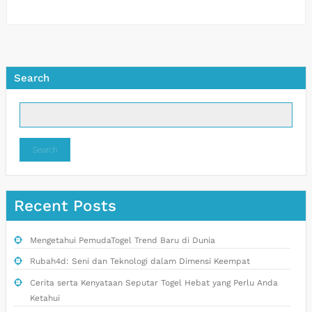
Search
Search
Recent Posts
Mengetahui PemudaTogel Trend Baru di Dunia
Rubah4d: Seni dan Teknologi dalam Dimensi Keempat
Cerita serta Kenyataan Seputar Togel Hebat yang Perlu Anda
Ketahui