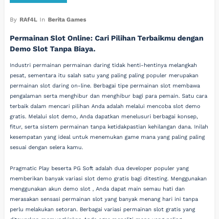
By
RAf4L
In
Berita Games
Permainan Slot Online: Cari Pilihan Terbaikmu dengan
Demo Slot Tanpa Biaya.
Industri permainan permainan daring tidak henti-hentinya melangkah
pesat, sementara itu salah satu yang paling paling populer merupakan
permainan slot daring on-line. Berbagai tipe permainan slot membawa
pengalaman serta menghibur dan menghibur bagi para pemain. Satu cara
terbaik dalam mencari pilihan Anda adalah melalui mencoba slot demo
gratis. Melalui slot demo, Anda dapatkan menelusuri berbagai konsep,
fitur, serta sistem permainan tanpa ketidakpastian kehilangan dana. Inilah
kesempatan yang ideal untuk menemukan game mana yang paling paling
sesuai dengan selera kamu.
Pragmatic Play beserta PG Soft adalah dua developer populer yang
memberikan banyak variasi slot demo gratis bagi ditesting. Menggunakan
menggunakan akun demo slot , Anda dapat main semau hati dan
merasakan sensasi permainan slot yang banyak menang hari ini tanpa
perlu melakukan setoran. Berbagai variasi permainan slot gratis yang