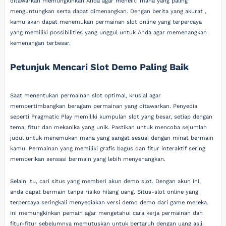
ditawarkan memungkinkan Anda agar meneliti mana yang paling
menguntungkan serta dapat dimenangkan. Dengan berita yang akurat ,
kamu akan dapat menemukan permainan slot online yang terpercaya
yang memiliki possibilities yang unggul untuk Anda agar memenangkan
kemenangan terbesar.
Petunjuk Mencari Slot Demo Paling Baik
Saat menentukan permainan slot optimal, krusial agar
mempertimbangkan beragam permainan yang ditawarkan. Penyedia
seperti Pragmatic Play memiliki kumpulan slot yang besar, setiap dengan
tema, fitur dan mekanika yang unik. Pastikan untuk mencoba sejumlah
judul untuk menemukan mana yang sangat sesuai dengan minat bermain
kamu. Permainan yang memiliki grafis bagus dan fitur interaktif sering
memberikan sensasi bermain yang lebih menyenangkan.
Selain itu, cari situs yang memberi akun demo slot. Dengan akun ini,
anda dapat bermain tanpa risiko hilang uang. Situs-slot online yang
terpercaya seringkali menyediakan versi demo demo dari game mereka.
Ini memungkinkan pemain agar mengetahui cara kerja permainan dan
fitur-fitur sebelumnya memutuskan untuk bertaruh dengan uang asli.