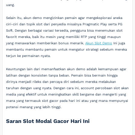
uang.
Selain itu, akun demo mengizinkan pemain agar mengeksplorasi aneka
ciri-ciri dan topik slot dari penyedia misalnya Pragmatic Play serta PG
Soft. Dengan berbagai variasi tersedia, pengguna bisa menemukan slot
favorit mereka, baik itu mesin yang memiliki RTP yang tinggi maupun
yang menawarkan memberikan bonus menarik.
Akun Slot Demo
Ini juga
membantu membantu pemain untuk mengatur strategi sebelum mereka
terjun ke permainan nyata.
Keuntungan lain dari memanfaatkan akun demo adalah kemampuan agar
latihan dengan konsisten tanpa beban. Pemain bisa bermain hingga
dirinya menjadi rileks dan percaya diri sebelum mereka melakukan
taruhan dengan uang nyata. Dengan cara ini, account percobaan slot akan
media yang efektif untuk meningkatkan skill bergame dan mengerti yang
mana yang termasuk slot gacor pada hari ini atau yang mana mempunyai
potensi menang yang lebih tinggi.
Saran Slot Modal Gacor Hari Ini