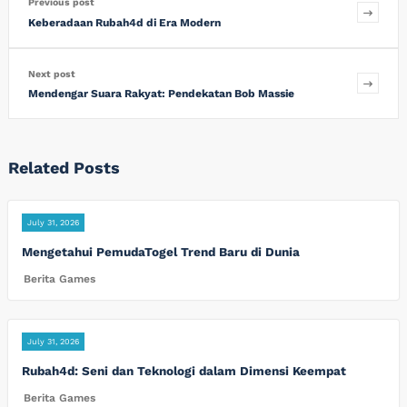
Previous post
Keberadaan Rubah4d di Era Modern
Next post
Mendengar Suara Rakyat: Pendekatan Bob Massie
Related Posts
July 31, 2026
Mengetahui PemudaTogel Trend Baru di Dunia
Berita Games
July 31, 2026
Rubah4d: Seni dan Teknologi dalam Dimensi Keempat
Berita Games