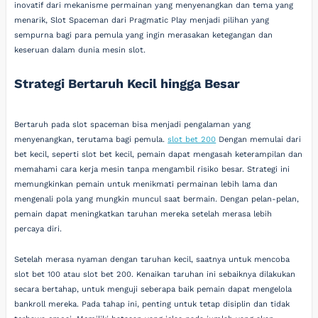
inovatif dari mekanisme permainan yang menyenangkan dan tema yang
menarik, Slot Spaceman dari Pragmatic Play menjadi pilihan yang
sempurna bagi para pemula yang ingin merasakan ketegangan dan
keseruan dalam dunia mesin slot.
Strategi Bertaruh Kecil hingga Besar
Bertaruh pada slot spaceman bisa menjadi pengalaman yang
menyenangkan, terutama bagi pemula.
slot bet 200
Dengan memulai dari
bet kecil, seperti slot bet kecil, pemain dapat mengasah keterampilan dan
memahami cara kerja mesin tanpa mengambil risiko besar. Strategi ini
memungkinkan pemain untuk menikmati permainan lebih lama dan
mengenali pola yang mungkin muncul saat bermain. Dengan pelan-pelan,
pemain dapat meningkatkan taruhan mereka setelah merasa lebih
percaya diri.
Setelah merasa nyaman dengan taruhan kecil, saatnya untuk mencoba
slot bet 100 atau slot bet 200. Kenaikan taruhan ini sebaiknya dilakukan
secara bertahap, untuk menguji seberapa baik pemain dapat mengelola
bankroll mereka. Pada tahap ini, penting untuk tetap disiplin dan tidak