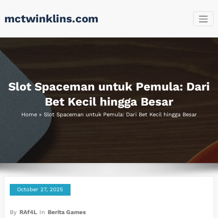
Skip
mctwinklins.com
to
content
Slot Spaceman untuk Pemula: Dari
Bet Kecil hingga Besar
Home
»
Slot Spaceman untuk Pemula: Dari Bet Kecil hingga Besar
October 27, 2025
By
RAf4L
In
Berita Games