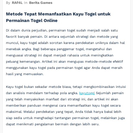
By
RAf4L
In
Berita Games
Metode Tepat Memanfaatkan Kayu Togel untuk
Permainan Togel Online
Di dalam dunia perjudian, permainan togel sudah menjadi salah satu
favorit banyak pemain. Di antara sejumlah strategi dan metode yang
muncul, kayu togel adalah sorotan karena pendekatan uniknya dalam hal
menebak angka. Bagi beberapa penggemar togel, mengetahui dan
menguasai strategi ini dapat menjadi rahasia untuk meningkatkan
peluang kemenangan. Artikel ini akan mengupas metode-metode efektif
menggunakan kayu togel pada permainan togel agar Anda dapat meraih
hasil yang memuaskan.
Kayu togel bukan sekadar metode biasa, tetapi mengkombinasikan intuisi
dan analisis mendalam terhadap pola angka.
kayutogel
Sejumlah pemain
yang telah menyaksikan manfaat dari strategi ini, dan artikel ini akan
memberikan panduan mengenai cara memanfaatkan kayu togel secara
maksimal. Melalui pendekatan yang tepat, Anda tidak hanya bakal lebih
siap sedia untuk menghadapi tantangan permainan togel, melainkan juga
dapat menikmati pengalaman bermain dengan lebih seru.