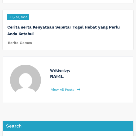
July 30, 2026
Cerita serta Kenyataan Seputar Togel Hebat yang Perlu
Anda Ketahui
Berita Games
Written by:
RAf4L
View All Posts
Search