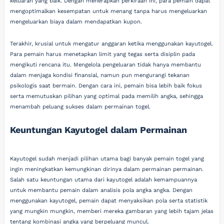
keluaran yang baik. Dengan menerapkan perkiraan ini, para pemain dapat
mengoptimalkan kesempatan untuk menang tanpa harus mengeluarkan
mengeluarkan biaya dalam mendapatkan kupon.
Terakhir, krusial untuk mengatur anggaran ketika menggunakan kayutogel.
Para pemain harus menetapkan limit yang tegas serta disiplin pada
mengikuti rencana itu. Mengelola pengeluaran tidak hanya membantu
dalam menjaga kondisi finansial, namun pun mengurangi tekanan
psikologis saat bermain. Dengan cara ini, pemain bisa lebih baik fokus
serta memutuskan pilihan yang optimal pada memilih angka, sehingga
menambah peluang sukses dalam permainan togel.
Keuntungan Kayutogel dalam Permainan
Kayutogel sudah menjadi pilihan utama bagi banyak pemain togel yang
ingin meningkatkan kemungkinan dirinya dalam permainan permainan.
Salah satu keuntungan utama dari kayutogel adalah kemampuannya
untuk membantu pemain dalam analisis pola angka angka. Dengan
menggunakan kayutogel, pemain dapat menyaksikan pola serta statistik
yang mungkin mungkin, memberi mereka gambaran yang lebih tajam jelas
tentang kombinasi angka yang berpeluang muncul.