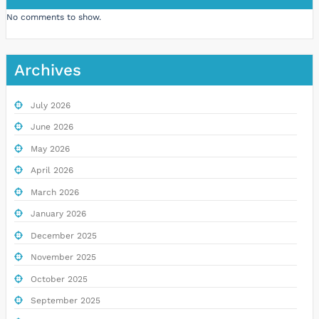
No comments to show.
Archives
July 2026
June 2026
May 2026
April 2026
March 2026
January 2026
December 2025
November 2025
October 2025
September 2025