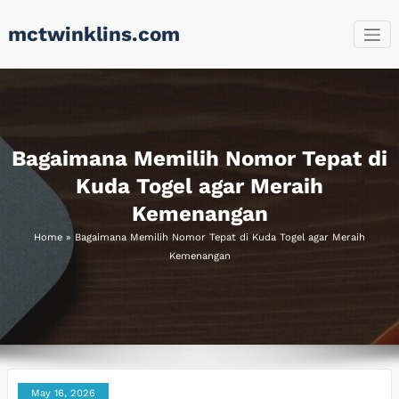
Skip
mctwinklins.com
to
content
Bagaimana Memilih Nomor Tepat di
Kuda Togel agar Meraih
Kemenangan
Home
»
Bagaimana Memilih Nomor Tepat di Kuda Togel agar Meraih
Kemenangan
May 16, 2026