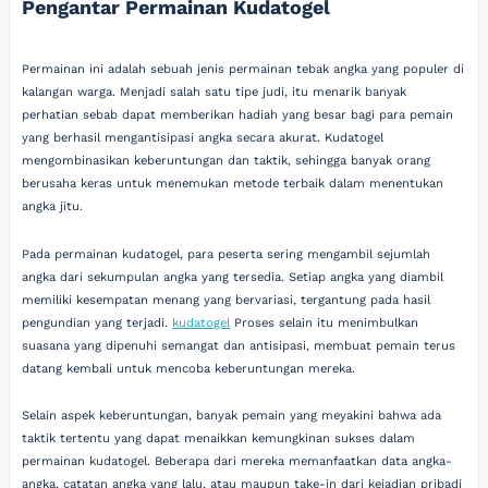
Pengantar Permainan Kudatogel
Permainan ini adalah sebuah jenis permainan tebak angka yang populer di
kalangan warga. Menjadi salah satu tipe judi, itu menarik banyak
perhatian sebab dapat memberikan hadiah yang besar bagi para pemain
yang berhasil mengantisipasi angka secara akurat. Kudatogel
mengombinasikan keberuntungan dan taktik, sehingga banyak orang
berusaha keras untuk menemukan metode terbaik dalam menentukan
angka jitu.
Pada permainan kudatogel, para peserta sering mengambil sejumlah
angka dari sekumpulan angka yang tersedia. Setiap angka yang diambil
memiliki kesempatan menang yang bervariasi, tergantung pada hasil
pengundian yang terjadi.
kudatogel
Proses selain itu menimbulkan
suasana yang dipenuhi semangat dan antisipasi, membuat pemain terus
datang kembali untuk mencoba keberuntungan mereka.
Selain aspek keberuntungan, banyak pemain yang meyakini bahwa ada
taktik tertentu yang dapat menaikkan kemungkinan sukses dalam
permainan kudatogel. Beberapa dari mereka memanfaatkan data angka-
angka, catatan angka yang lalu, atau maupun take-in dari kejadian pribadi