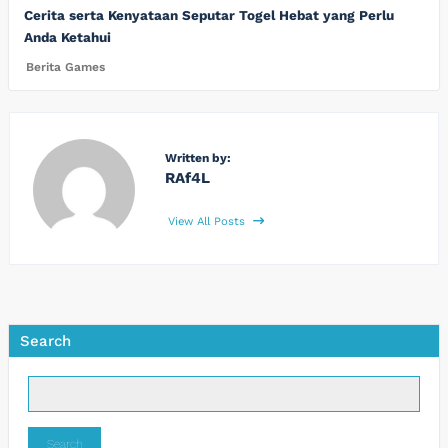
Cerita serta Kenyataan Seputar Togel Hebat yang Perlu
Anda Ketahui
Berita Games
Written by:
RAf4L
View All Posts
Search
Search