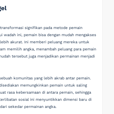
gel
transformasi signifikan pada metode pemain
lui wadah ini, pemain bisa dengan mudah mengakses
 lebih akurat. Ini memberi peluang mereka untuk
alam memilih angka, menambah peluang para pemain
mudah tersebut juga menjadikan permainan menjadi
 sebuah komunitas yang lebih akrab antar pemain.
disediakan memungkinkan pemain untuk saling
rkuat rasa kebersamaan di antara pemain, sehingga
erlibatan sosial ini menyuntikkan dimensi baru di
 dari sekedar permainan angka.