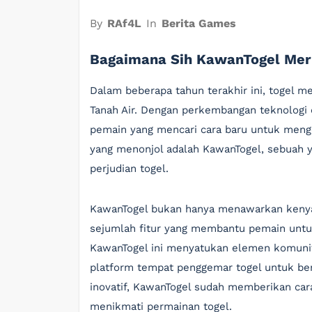
By
RAf4L
In
Berita Games
Bagaimana Sih KawanTogel Meru
Dalam beberapa tahun terakhir ini, togel me
Tanah Air. Dengan perkembangan teknologi 
pemain yang mencari cara baru untuk meng
yang menonjol adalah KawanTogel, sebuah y
perjudian togel.
KawanTogel bukan hanya menawarkan kenya
sejumlah fitur yang membantu pemain untu
KawanTogel ini menyatukan elemen komuni
platform tempat penggemar togel untuk ber
inovatif, KawanTogel sudah memberikan cara
menikmati permainan togel.