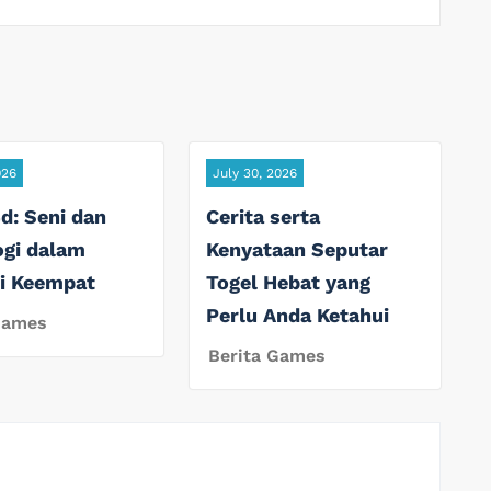
026
July 30, 2026
d: Seni dan
Cerita serta
ogi dalam
Kenyataan Seputar
i Keempat
Togel Hebat yang
Perlu Anda Ketahui
Games
Berita Games