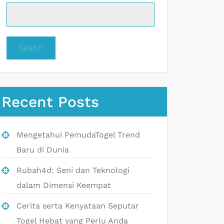
Search
Recent Posts
Mengetahui PemudaTogel Trend
Baru di Dunia
Rubah4d: Seni dan Teknologi
dalam Dimensi Keempat
Cerita serta Kenyataan Seputar
Togel Hebat yang Perlu Anda