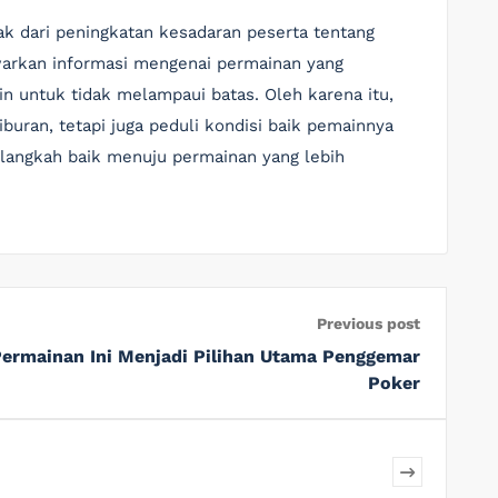
pak dari peningkatan kesadaran peserta tentang
warkan informasi mengenai permainan yang
 untuk tidak melampaui batas. Oleh karena itu,
buran, tetapi juga peduli kondisi baik pemainnya
u langkah baik menuju permainan yang lebih
Previous post
rmainan Ini Menjadi Pilihan Utama Penggemar
Poker