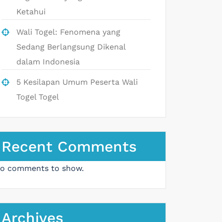
Ketahui
Wali Togel: Fenomena yang
Sedang Berlangsung Dikenal
dalam Indonesia
5 Kesilapan Umum Peserta Wali
Togel Togel
Recent Comments
o comments to show.
Archives