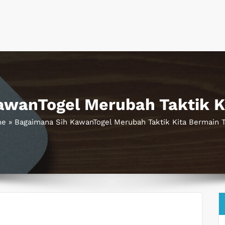
awanTogel Merubah Taktik Ki
me
»
Bagaimana Sih KawanTogel Merubah Taktik Kita Bermain T