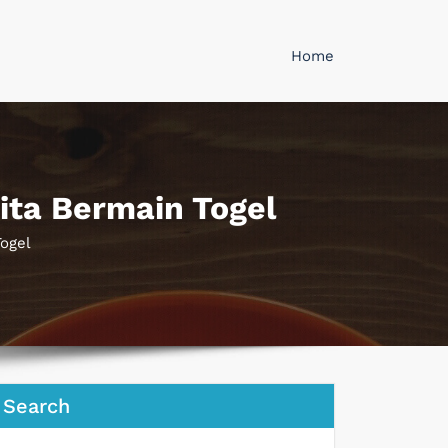
Home
ta Bermain Togel
ogel
Search