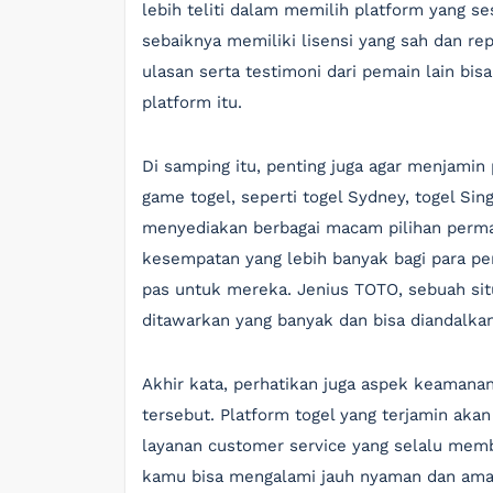
lebih teliti dalam memilih platform yang s
sebaiknya memiliki lisensi yang sah dan rep
ulasan serta testimoni dari pemain lain bi
platform itu.
Di samping itu, penting juga agar menjamin
game togel, seperti togel Sydney, togel Sin
menyediakan berbagai macam pilihan perma
kesempatan yang lebih banyak bagi para p
pas untuk mereka. Jenius TOTO, sebuah situ
ditawarkan yang banyak dan bisa diandalkan
Akhir kata, perhatikan juga aspek keamanan
tersebut. Platform togel yang terjamin ak
layanan customer service yang selalu memb
kamu bisa mengalami jauh nyaman dan aman 