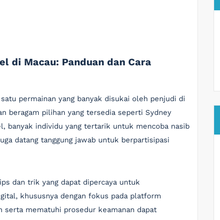
el di Macau: Panduan dan Cara
satu permainan yang banyak disukai oleh penjudi di
an beragam pilihan yang tersedia seperti Sydney
el, banyak individu yang tertarik untuk mencoba nasib
uga datang tanggung jawab untuk berpartisipasi
ips dan trik yang dapat dipercaya untuk
digital, khususnya dengan fokus pada platform
n serta mematuhi prosedur keamanan dapat