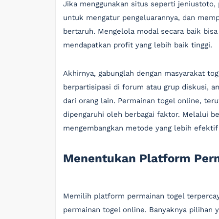
Jika menggunakan situs seperti jeniustoto, 
untuk mengatur pengeluarannya, dan mempe
bertaruh. Mengelola modal secara baik bi
mendapatkan profit yang lebih baik tinggi.
Akhirnya, gabunglah dengan masyarakat togel
berpartisipasi di forum atau grup diskusi
dari orang lain. Permainan togel online, te
dipengaruhi oleh berbagai faktor. Melalui b
mengembangkan metode yang lebih efektif
Menentukan Platform Perm
Memilih platform permainan togel terperca
permainan togel online. Banyaknya pilihan 