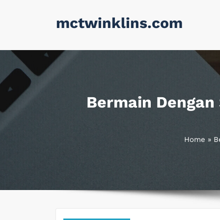
Skip
mctwinklins.com
to
content
Bermain Dengan 
Home
»
B