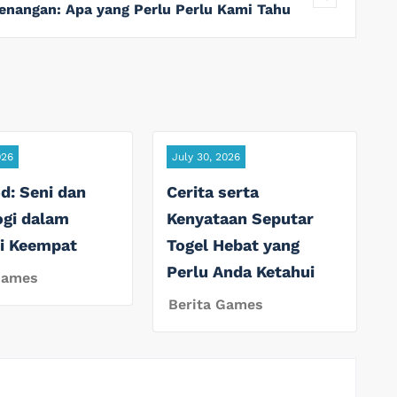
nangan: Apa yang Perlu Perlu Kami Tahu
026
July 30, 2026
d: Seni dan
Cerita serta
ogi dalam
Kenyataan Seputar
i Keempat
Togel Hebat yang
Perlu Anda Ketahui
Games
Berita Games