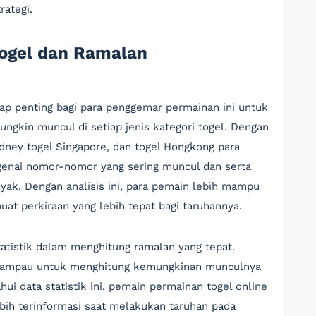
ategi.
Togel dan Ramalan
ap penting bagi para penggemar permainan ini untuk
ngkin muncul di setiap jenis kategori togel. Dengan
ydney togel Singapore, dan togel Hongkong para
nai nomor-nomor yang sering muncul dan serta
yak. Dengan analisis ini, para pemain lebih mampu
 perkiraan yang lebih tepat bagi taruhannya.
tatistik dalam menghitung ramalan yang tepat.
 lampau untuk menghitung kemungkinan munculnya
 data statistik ini, pemain permainan togel online
ih terinformasi saat melakukan taruhan pada