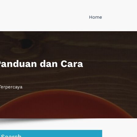
Home
Panduan dan Cara
Terpercaya
Search