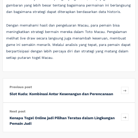
gambaran yang lebih besar tentang bagaimana permainan ini berlangsung
dan bagaimana strategi dapat diterapkan berdasarkan data historis.
Dengan memahami hasil dan pengeluaran Macau, para pemain bisa
meningkatkan strategi bermain mereka dalam Toto Macau. Pengalaman
melihat live draw secara langsung juga menambah keseruan, membuat
game ini semakin menarik. Melalui analisis yang tepat, para pemain dapat
berpartisipasi dengan lebih percaya diri dan strategi yang matang dalam
setiap putaran togel Macau.
Previous post
Slot Kuda: Kombinasi Antar Kesenangan dan Perencanaan
Next post
Kenapa Togel Online jadi Pilihan Teratas dalam Lingkungan
Pemain Judi