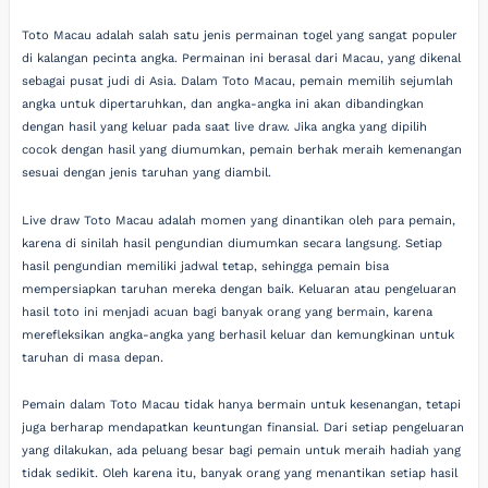
Toto Macau adalah salah satu jenis permainan togel yang sangat populer
di kalangan pecinta angka. Permainan ini berasal dari Macau, yang dikenal
sebagai pusat judi di Asia. Dalam Toto Macau, pemain memilih sejumlah
angka untuk dipertaruhkan, dan angka-angka ini akan dibandingkan
dengan hasil yang keluar pada saat live draw. Jika angka yang dipilih
cocok dengan hasil yang diumumkan, pemain berhak meraih kemenangan
sesuai dengan jenis taruhan yang diambil.
Live draw Toto Macau adalah momen yang dinantikan oleh para pemain,
karena di sinilah hasil pengundian diumumkan secara langsung. Setiap
hasil pengundian memiliki jadwal tetap, sehingga pemain bisa
mempersiapkan taruhan mereka dengan baik. Keluaran atau pengeluaran
hasil toto ini menjadi acuan bagi banyak orang yang bermain, karena
merefleksikan angka-angka yang berhasil keluar dan kemungkinan untuk
taruhan di masa depan.
Pemain dalam Toto Macau tidak hanya bermain untuk kesenangan, tetapi
juga berharap mendapatkan keuntungan finansial. Dari setiap pengeluaran
yang dilakukan, ada peluang besar bagi pemain untuk meraih hadiah yang
tidak sedikit. Oleh karena itu, banyak orang yang menantikan setiap hasil