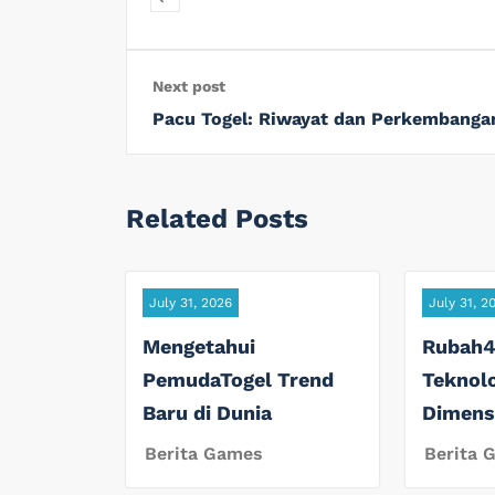
Next post
Pacu Togel: Riwayat dan Perkembangan
Related Posts
July 31, 2026
July 31, 2
Mengetahui
Rubah4
PemudaTogel Trend
Teknol
Baru di Dunia
Dimens
Berita Games
Berita 