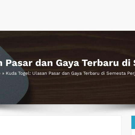
n Pasar dan Gaya Terbaru di
e
»
Kuda Togel: Ulasan Pasar dan Gaya Terbaru di Semesta Per