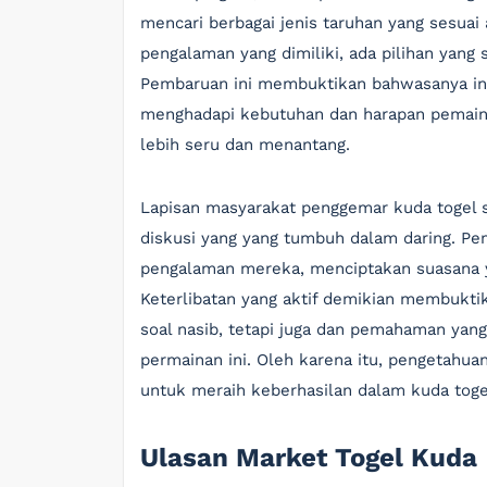
mencari berbagai jenis taruhan yang sesuai
pengalaman yang dimiliki, ada pilihan yan
Pembaruan ini membuktikan bahwasanya indu
menghadapi kebutuhan dan harapan pemain,
lebih seru dan menantang.
Lapisan masyarakat penggemar kuda togel 
diskusi yang yang tumbuh dalam daring. Pem
pengalaman mereka, menciptakan suasana y
Keterlibatan yang aktif demikian membukt
soal nasib, tetapi juga dan pemahaman yang
permainan ini. Oleh karena itu, pengetahuan
untuk meraih keberhasilan dalam kuda toge
Ulasan Market Togel Kuda