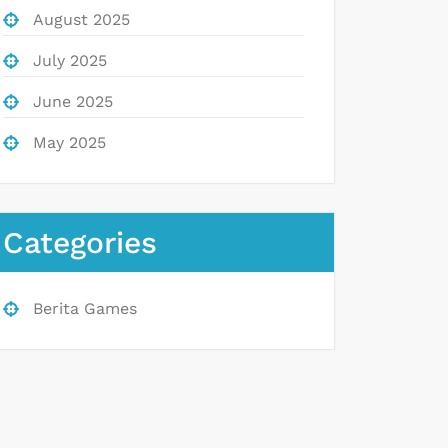
August 2025
July 2025
June 2025
May 2025
Categories
Berita Games