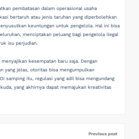
atkan pembatasan dalam operasional usaha
kasi bertaruh atau jenis taruhan yang diperbolehkan
enyusutkan keuntungan untuk pengelola. Hal ini bisa
eluruhan, menciptakan peluang bagi pengelola ilegal
uk isu perjudian.
isa menyajikan kesempatan baru saja. Dengan
n yang jelas, otoritas bisa mengumpulkan
. Di samping itu, regulasi yang adil bisa mengundang
 kuda, yang akhirnya dapat memajukan kreativitas
Previous post