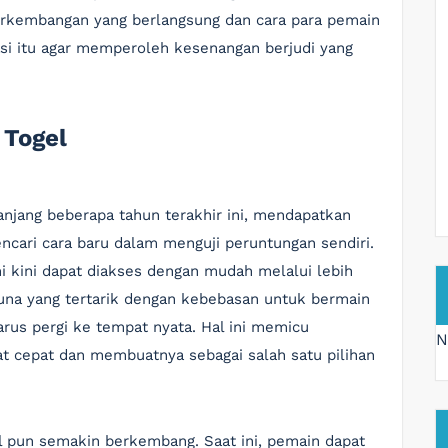
rkembangan yang berlangsung dan cara para pemain
si itu agar memperoleh kesenangan berjudi yang
 Togel
njang beberapa tahun terakhir ini, mendapatkan
ncari cara baru dalam menguji peruntungan sendiri.
i kini dapat diakses dengan mudah melalui lebih
una yang tertarik dengan kebebasan untuk bermain
arus pergi ke tempat nyata. Hal ini memicu
N
at cepat dan membuatnya sebagai salah satu pilihan
el pun semakin berkembang. Saat ini, pemain dapat