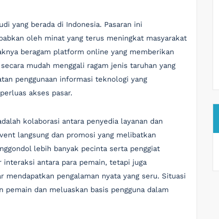
udi yang berada di Indonesia. Pasaran ini
babkan oleh minat yang terus meningkat masyarakat
yaknya beragam platform online yang memberikan
n secara mudah menggali ragam jenis taruhan yang
katan penggunaan informasi teknologi yang
perluas akses pasar.
dalah kolaborasi antara penyedia layanan dan
vent langsung dan promosi yang melibatkan
ggondol lebih banyak pecinta serta penggiat
interaksi antara para pemain, tetapi juga
 mendapatkan pengalaman nyata yang seru. Situasi
aan pemain dan meluaskan basis pengguna dalam