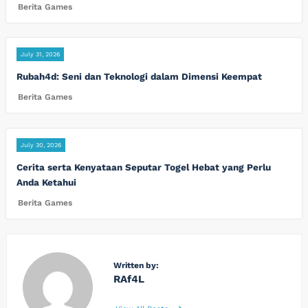
Berita Games
July 31, 2026
Rubah4d: Seni dan Teknologi dalam Dimensi Keempat
Berita Games
July 30, 2026
Cerita serta Kenyataan Seputar Togel Hebat yang Perlu
Anda Ketahui
Berita Games
Written by:
RAf4L