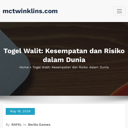
Skip
mctwinklins.com
to
content
Togel Walit: Kesempatan dan Risiko
dalam Dunia
Home
»
Togel Walit: Kesempatan dan Risiko dalam Dunia
May 16, 2026
By
RAf4L
In
Berita Games