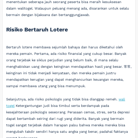
menentukan seberapa jauh seorang peserta bisa meraih kesuksesan
dalam walitogel. Walaupun peluang menang ada, disarankan untuk selalu
bermain dengan bijaksana dan bertanggungjawab.
Risiko Bertaruh Lotere
Bertaruh lotere membawa sejumlah bahaya dan harus diketahui oleh
mereka pemain. Pertama, ada risiko finansial yang cukup besar. Banyak
orang terjebak ke siklus perjudian yang belum baik, di mana selalu
menghabiskan uang dengan keinginan mendapatkan hasil yang besar. 常常,
keinginan ini tidak menjadi kenyataan, dan mereka pemain justru
mendapatkan kerugian yang dapat menghancurkan keuangan mereka,
sampai membawa utang yang bisa menumpuk.
Selanjutnya, ada risiko psikologis yang tidak bisa dianggap remeh.
wali
togel
Ketergantungan judi bisa timbul serta berdampak pada
kesejahteraan psikologis seseorang. Perasaan cemas, stres, serta depresi
dapat bertambah seiring dari rugi yang diderita. Banyak yang bermain
togel sangat terjebak dalam harapan palsu bahwa mereka mereka bisa
mengubah takdir sendiri hanya satu angka yang benar, padahal faktanya