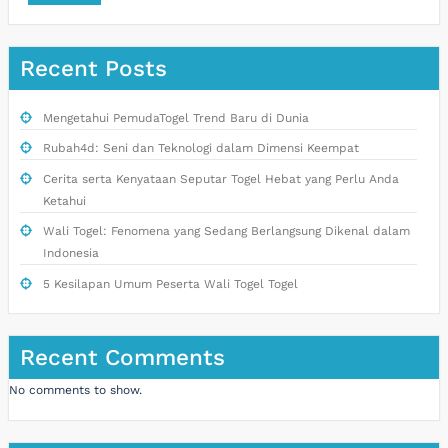
Recent Posts
Mengetahui PemudaTogel Trend Baru di Dunia
Rubah4d: Seni dan Teknologi dalam Dimensi Keempat
Cerita serta Kenyataan Seputar Togel Hebat yang Perlu Anda
Ketahui
Wali Togel: Fenomena yang Sedang Berlangsung Dikenal dalam
Indonesia
5 Kesilapan Umum Peserta Wali Togel Togel
Recent Comments
No comments to show.