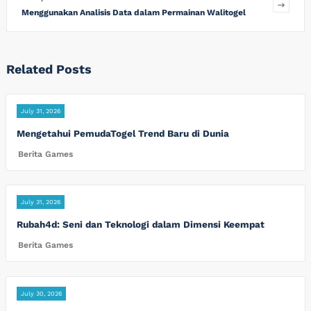
Menggunakan Analisis Data dalam Permainan Walitogel
Related Posts
July 31, 2026
Mengetahui PemudaTogel Trend Baru di Dunia
Berita Games
July 31, 2026
Rubah4d: Seni dan Teknologi dalam Dimensi Keempat
Berita Games
July 30, 2026