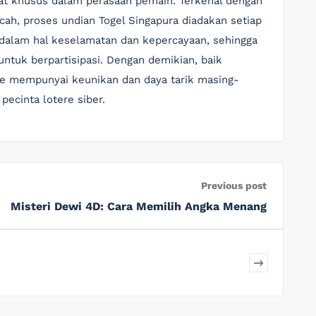
at khusus dalam perasaan pemain. Terkenal dengan
ah, proses undian Togel Singapura diadakan setiap
g dalam hal keselamatan dan kepercayaan, sehingga
tuk berpartisipasi. Dengan demikian, baik
re mempunyai keunikan dan daya tarik masing-
ecinta lotere siber.
Previous post
Misteri Dewi 4D: Cara Memilih Angka Menang