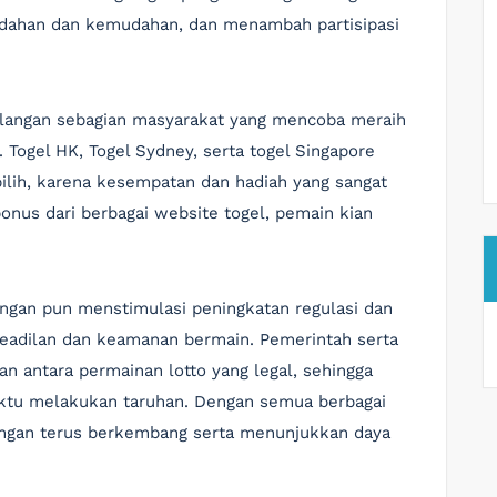
udahan dan kemudahan, dan menambah partisipasi
i kalangan sebagian masyarakat yang mencoba meraih
 Togel HK, Togel Sydney, serta togel Singapore
pilih, karena kesempatan dan hadiah yang sangat
onus dari berbagai website togel, pemain kian
ingan pun menstimulasi peningkatan regulasi dan
keadilan dan keamanan bermain. Pemerintah serta
 antara permainan lotto yang legal, sehingga
ktu melakukan taruhan. Dengan semua berbagai
aringan terus berkembang serta menunjukkan daya