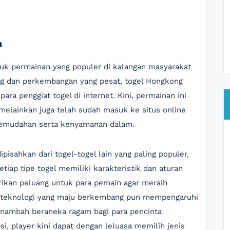
n
uk permainan yang populer di kalangan masyarakat
ng dan perkembangan yang pesat, togel Hongkong
para penggiat togel di internet. Kini, permainan ini
 melainkan juga telah sudah masuk ke situs online
 kemudahan serta kenyamanan dalam.
pisahkan dari togel-togel lain yang paling populer,
etiap tipe togel memiliki karakteristik dan aturan
ikan peluang untuk para pemain agar meraih
n teknologi yang maju berkembang pun mempengaruhi
menambah beraneka ragam bagi para pencinta
i, player kini dapat dengan leluasa memilih jenis