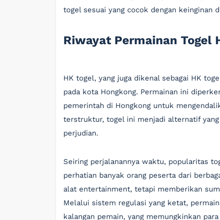
togel sesuai yang cocok dengan keinginan da
Riwayat Permainan Togel 
HK togel, yang juga dikenal sebagai HK toge
pada kota Hongkong. Permainan ini diperke
pemerintah di Hongkong untuk mengendalika
terstruktur, togel ini menjadi alternatif ya
perjudian.
Seiring perjalanannya waktu, popularitas 
perhatian banyak orang peserta dari berbaga
alat entertainment, tetapi memberikan sum
Melalui sistem regulasi yang ketat, permai
kalangan pemain, yang memungkinkan para