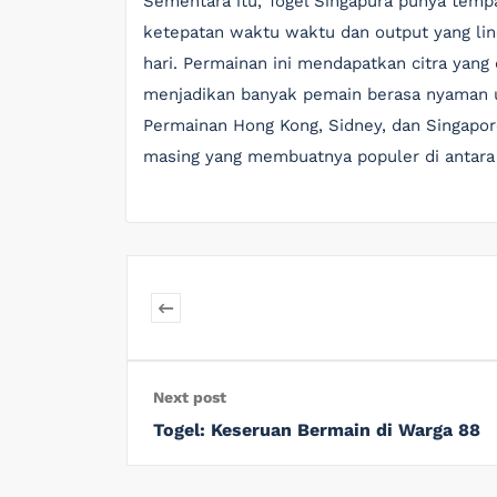
Sementara itu, Togel Singapura punya temp
ketepatan waktu waktu dan output yang linc
hari. Permainan ini mendapatkan citra yan
menjadikan banyak pemain berasa nyaman un
Permainan Hong Kong, Sidney, dan Singapo
masing yang membuatnya populer di antara p
Next post
Togel: Keseruan Bermain di Warga 88