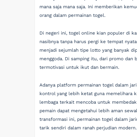
mana saja mana saja. Ini memberikan kem
orang dalam permainan togel.
Di negeri ini, togel online kian populer d
nasibnya tanpa harus pergi ke tempat nyata.
menjadi sejumlah tipe lotto yang banyak di
menggoda. Di samping itu, dari promo dan b
termotivasi untuk ikut dan bermain.
Adanya platform permainan togel dalam jar
kontrol yang lebih ketat guna memelihara 
lembaga terkait mencoba untuk membedakan
pemain dapat mengetahui lebih aman sewa
transformasi ini, permainan togel dalam j
tarik sendiri dalam ranah perjudian modern.