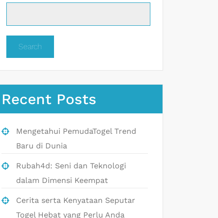
Search
Recent Posts
Mengetahui PemudaTogel Trend
Baru di Dunia
Rubah4d: Seni dan Teknologi
dalam Dimensi Keempat
Cerita serta Kenyataan Seputar
Togel Hebat yang Perlu Anda