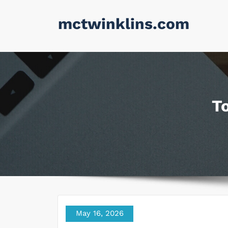
Skip
mctwinklins.com
to
content
T
May 16, 2026