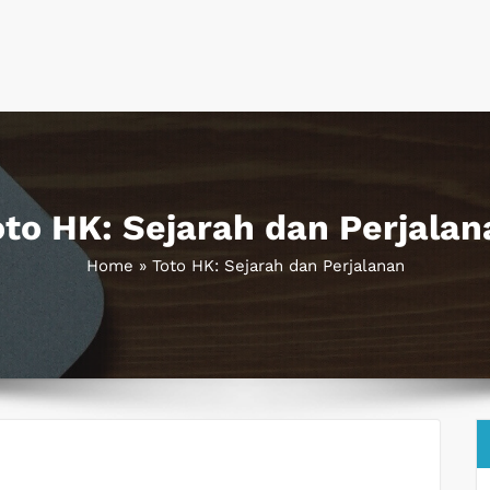
oto HK: Sejarah dan Perjalan
Home
»
Toto HK: Sejarah dan Perjalanan