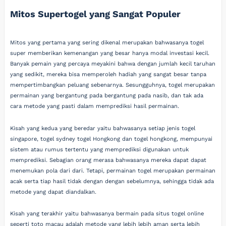
Mitos Supertogel yang Sangat Populer
Mitos yang pertama yang sering dikenal merupakan bahwasanya togel
super memberikan kemenangan yang besar hanya modal investasi kecil.
Banyak pemain yang percaya meyakini bahwa dengan jumlah kecil taruhan
yang sedikit, mereka bisa memperoleh hadiah yang sangat besar tanpa
mempertimbangkan peluang sebenarnya. Sesungguhnya, togel merupakan
permainan yang bergantung pada bergantung pada nasib, dan tak ada
cara metode yang pasti dalam memprediksi hasil permainan.
Kisah yang kedua yang beredar yaitu bahwasanya setiap jenis togel
singapore, togel sydney togel Hongkong dan togel hongkong, mempunyai
sistem atau rumus tertentu yang memprediksi digunakan untuk
memprediksi. Sebagian orang merasa bahwasanya mereka dapat dapat
menemukan pola dari dari. Tetapi, permainan togel merupakan permainan
acak serta tiap hasil tidak dengan dengan sebelumnya, sehingga tidak ada
metode yang dapat diandalkan.
Kisah yang terakhir yaitu bahwasanya bermain pada situs togel online
seperti toto macau adalah metode yang lebih lebih aman serta lebih