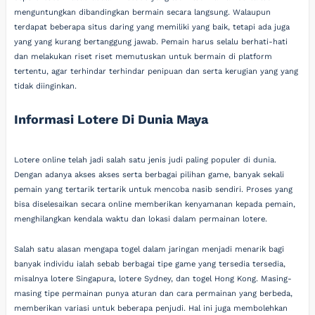
menguntungkan dibandingkan bermain secara langsung. Walaupun
terdapat beberapa situs daring yang memiliki yang baik, tetapi ada juga
yang yang kurang bertanggung jawab. Pemain harus selalu berhati-hati
dan melakukan riset riset memutuskan untuk bermain di platform
tertentu, agar terhindar terhindar penipuan dan serta kerugian yang yang
tidak diinginkan.
Informasi Lotere Di Dunia Maya
Lotere online telah jadi salah satu jenis judi paling populer di dunia.
Dengan adanya akses akses serta berbagai pilihan game, banyak sekali
pemain yang tertarik tertarik untuk mencoba nasib sendiri. Proses yang
bisa diselesaikan secara online memberikan kenyamanan kepada pemain,
menghilangkan kendala waktu dan lokasi dalam permainan lotere.
Salah satu alasan mengapa togel dalam jaringan menjadi menarik bagi
banyak individu ialah sebab berbagai tipe game yang tersedia tersedia,
misalnya lotere Singapura, lotere Sydney, dan togel Hong Kong. Masing-
masing tipe permainan punya aturan dan cara permainan yang berbeda,
memberikan variasi untuk beberapa penjudi. Hal ini juga membolehkan