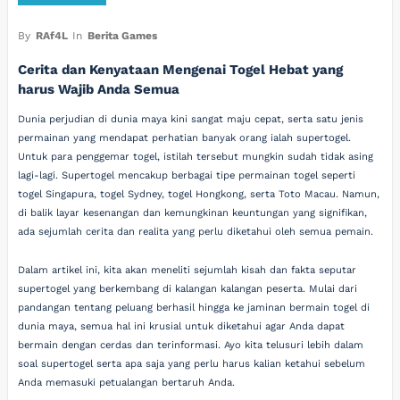
By
RAf4L
In
Berita Games
Cerita dan Kenyataan Mengenai Togel Hebat yang
harus Wajib Anda Semua
Dunia perjudian di dunia maya kini sangat maju cepat, serta satu jenis
permainan yang mendapat perhatian banyak orang ialah supertogel.
Untuk para penggemar togel, istilah tersebut mungkin sudah tidak asing
lagi-lagi. Supertogel mencakup berbagai tipe permainan togel seperti
togel Singapura, togel Sydney, togel Hongkong, serta Toto Macau. Namun,
di balik layar kesenangan dan kemungkinan keuntungan yang signifikan,
ada sejumlah cerita dan realita yang perlu diketahui oleh semua pemain.
Dalam artikel ini, kita akan meneliti sejumlah kisah dan fakta seputar
supertogel yang berkembang di kalangan kalangan peserta. Mulai dari
pandangan tentang peluang berhasil hingga ke jaminan bermain togel di
dunia maya, semua hal ini krusial untuk diketahui agar Anda dapat
bermain dengan cerdas dan terinformasi. Ayo kita telusuri lebih dalam
soal supertogel serta apa saja yang perlu harus kalian ketahui sebelum
Anda memasuki petualangan bertaruh Anda.