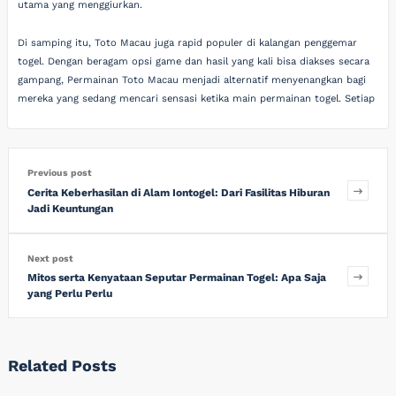
utama yang menggiurkan.
Di samping itu, Toto Macau juga rapid populer di kalangan penggemar
togel. Dengan beragam opsi game dan hasil yang kali bisa diakses secara
gampang, Permainan Toto Macau menjadi alternatif menyenangkan bagi
mereka yang sedang mencari sensasi ketika main permainan togel. Setiap
Previous post
Cerita Keberhasilan di Alam Iontogel: Dari Fasilitas Hiburan
Jadi Keuntungan
Next post
Mitos serta Kenyataan Seputar Permainan Togel: Apa Saja
yang Perlu Perlu
Related Posts