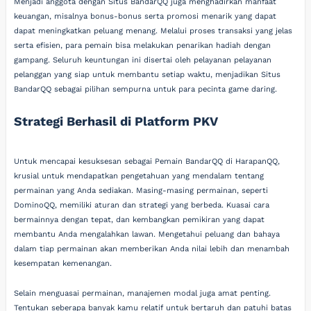
Menjadi anggota dengan Situs BandarQQ juga menghadirkan manfaat
keuangan, misalnya bonus-bonus serta promosi menarik yang dapat
dapat meningkatkan peluang menang. Melalui proses transaksi yang jelas
serta efisien, para pemain bisa melakukan penarikan hadiah dengan
gampang. Seluruh keuntungan ini disertai oleh pelayanan pelayanan
pelanggan yang siap untuk membantu setiap waktu, menjadikan Situs
BandarQQ sebagai pilihan sempurna untuk para pecinta game daring.
Strategi Berhasil di Platform PKV
Untuk mencapai kesuksesan sebagai Pemain BandarQQ di HarapanQQ,
krusial untuk mendapatkan pengetahuan yang mendalam tentang
permainan yang Anda sediakan. Masing-masing permainan, seperti
DominoQQ, memiliki aturan dan strategi yang berbeda. Kuasai cara
bermainnya dengan tepat, dan kembangkan pemikiran yang dapat
membantu Anda mengalahkan lawan. Mengetahui peluang dan bahaya
dalam tiap permainan akan memberikan Anda nilai lebih dan menambah
kesempatan kemenangan.
Selain menguasai permainan, manajemen modal juga amat penting.
Tentukan seberapa banyak kamu relatif untuk bertaruh dan patuhi batas