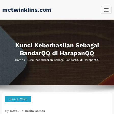
Skip
mctwinklins.com
to
content
Kunci Keberhasilan Sebagai
BandarQQ di HarapanQQ
Home
»
Kunci Keberhasilan Sebagai BandarQQ di HarapanQQ
June 2, 2026
By
RAf4L
In
Berita Games