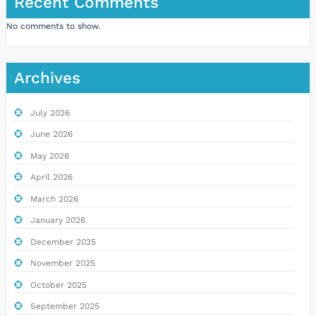
Recent Comments
No comments to show.
Archives
July 2026
June 2026
May 2026
April 2026
March 2026
January 2026
December 2025
November 2025
October 2025
September 2025