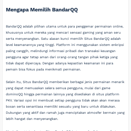
Mengapa Memilih BandarQQ
BandarQQ adalah pilihan utama untuk para penggemar permainan online,
khususnya untuk mereka yang mencari sensasi gaming yang aman seru
serta menyenangkan. Satu alasan kunci memilih Situs BandarQQ adalah
level keamanannya yang tinggi. Platform ini menggunakan sistem enkripsi
paling canggih, melindungi informasi pribadi dan transaksi keuangan
pengguna agar tetap aman dari orang-orang tangan pihak ketiga yang
tidak dapat dipercaya. Dengan adanya kepastian keamanan ini para
pemain bisa fokus pada menikmati permainan.
Selain itu, Situs BandarQQ memberikan berbagai jenis permainan menarik
yang dapat memuaskan selera semua pengguna, mulai dari game
dominoQQ hingga permainan lainnya yang disediakan di situs platform
PKV. Variasi opsi ini membuat setiap pengguna tidak akan akan merasa
bosan serta senantiasa memiliki sesuatu yang baru untuk dilakukan.
Dukungan yang aktif dan ramah juga menciptakan atmosfer bermain yang
lebih hangat dan menyenangkan.