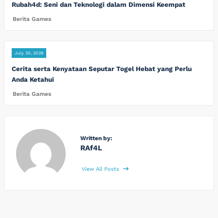
Rubah4d: Seni dan Teknologi dalam Dimensi Keempat
Berita Games
July 30, 2026
Cerita serta Kenyataan Seputar Togel Hebat yang Perlu
Anda Ketahui
Berita Games
Written by:
RAf4L
View All Posts