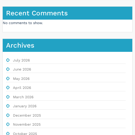
Recent Comments
No comments to show.
Archives
July 2026
June 2026
May 2026
April 2026
March 2026
January 2026
December 2025
November 2025
October 2025