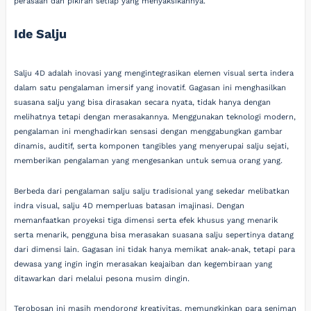
perasaan dan pikiran setiap yang menyaksikannya.
Ide Salju
Salju 4D adalah inovasi yang mengintegrasikan elemen visual serta indera
dalam satu pengalaman imersif yang inovatif. Gagasan ini menghasilkan
suasana salju yang bisa dirasakan secara nyata, tidak hanya dengan
melihatnya tetapi dengan merasakannya. Menggunakan teknologi modern,
pengalaman ini menghadirkan sensasi dengan menggabungkan gambar
dinamis, auditif, serta komponen tangibles yang menyerupai salju sejati,
memberikan pengalaman yang mengesankan untuk semua orang yang.
Berbeda dari pengalaman salju salju tradisional yang sekedar melibatkan
indra visual, salju 4D memperluas batasan imajinasi. Dengan
memanfaatkan proyeksi tiga dimensi serta efek khusus yang menarik
serta menarik, pengguna bisa merasakan suasana salju sepertinya datang
dari dimensi lain. Gagasan ini tidak hanya memikat anak-anak, tetapi para
dewasa yang ingin ingin merasakan keajaiban dan kegembiraan yang
ditawarkan dari melalui pesona musim dingin.
Terobosan ini masih mendorong kreativitas, memungkinkan para seniman