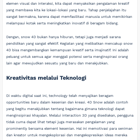
elemen visual dan interaksi, kita dapat menyaksikan pengalaman kreatif
yang membawa kita ke lokasi-lokasi yang baru. Tahap penjelajahan itu
sangat bermakna, karena dapat memfasilitasi manusia untuk memikirkan
melampaui kotak serta meningkatkan inovatif di beragam bidang.
Dengan, snow 4D bukan hanya hiburan, tetapi juga menjadi sarana
pendidikan yang sangat efektif. Kegiatan yang melibatkan mencakup snow
4D bisa mengembangkan kemampuan kreatif serta imajinatif. Ini adalah
peluang untuk semua agar menggali potensi serta menginspirasi orang
lain agar mewujudkan sesuatu yang baru dan menakjubkan.
Kreativitas melalui Teknologi
Di waktu digital saat ini, technology telah menyajikan beragam
opportunities baru dalam kesenian dan kreasi. 4D Snow adalah contoh
yang begitu menakjubkan tentang bagaimana gimana teknologi dapat
menginsipirasi khayalan. Melalui interaction 3D yang disediakan, pengguna
tidak cuma dapat lihat tetapi juga merasakan pengalaman yang
prominently bersama element kesenian. Hal ini memotivasi para seniman
dan kreator untuk mengeksplorasi dan mengekspresikan ideas mereka