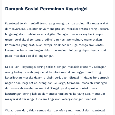
Dampak Sosial Permainan Kayutogel
Kayutogel telah menjadi trend yang mengubah cara dinamika masyarakat
di masyarakat. Eksistensinya menciptakan interaksi antara orang , secara
langsung atau melalui sarana digital. Sebagian besar orang berkumpul
untuk berdiskusi tentang prediksi dan hasil permainan, menciptakan
komunitas yang erat. Akan tetapi, tidak sedikit juga mengalami konflik
karena berbeda pandangan dalam permainan ini, yang dapat berdampak
pada interaksi sosial di lingkungan.
Di sisi lain , kayutogel sering terkait dengan masalah ekonomi. Sebagian
orang terbujuk oleh janji cepat kembali modal, sehingga mendorong
keterlibatan mereka dalam praktik perjudian. Situasi ini dapat berdampak
negatif baik bagi setiap orang dan keluarga, termasuk masalah keuangan
dan masalah kesehatan mental. Tingginya ekspektasi untuk meraih
keuntungan sering kali tidak memperhatikan risiko yang ada, membuat
masyarakat tersangkut dalam lingkaran ketergantungan finansial.
Walau demikian, tidak semua dampak efek yang muncul dari kayutogel