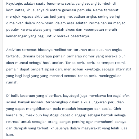
Kayutogel adalah suatu fenomena sosial yang sedang tumbuh di
komunitas, khususnya di antara generasi pemuda. Nama tersebut
merujuk kepada aktivitas judi yang melibatkan angka, sering sering
dimainkan dalam non-resmi dalam area sekitar. Permainan ini menjadi
populer karena akses yang mudah akses dan kesempatan meraih
kemenangan yang bagi untuk mereka pesertanya.
Aktivitas tersebut biasanya melibatkan taruhan atas susunan angka
tertentu, dimana beberapa pemain berharap nomor yang mereka pilih
akan muncul sebagai hasil undian. Tanpa perlu perlu ke tempat resmi,
pemain dapat berpartisipasi dari, menjadikan kayutogel sebagai alternatif
yang bagi bagi yang yang mencari sensasi tanpa perlu meninggalkan
rumah.
Di balik keseruan yang diberikan, kayutogel juga membawa berbagai efek
sosial. Banyak individu terperangkap dalam siklus lingkaran perjudian
yang dapat mengakibatkan pada masalah keuangan dan sosial. Oleh
karena itu, meskipun kayutogel dapat dianggap sebagai bentuk sebagai
rekreasi untuk sebagian orang, sangat penting agar memahami bahaya
dan dampak yang terkait, khususnya dalam masyarakat yang lebih luas
luas.