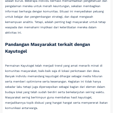
adalah buruk. Beberapa individu berhasil memanfaatkan pengetahuan dan
pengalaman mereka untuk meraih keuntungan, sekalian membagikan
informasi berharga dengan komunitas. Situasi ini menyediakan peluang
untuk belajar dan pengembangan strategi, dan dapat mengasah
kemampuan analitis. Tetapi, adalah penting bagi masyarakat untuk tetap
waspada dan memahami implikasi dari keterlibatan mereka dalam
aktivitas ini.
Pandangan Masyarakat terkait dengan
Kayutogel
Permainan Kayutogel telah menjadi trend yang amat menarik minat di
komunitas masyarakat, baik-baik saja di lokasi perkotaaan dan desa.
Banyak individu memandang kayutogel dihargai sebagai media hiburan
serta memberi optimisme serta kesenangan. Kegiatan ini tidak hanya
sekadar laku tetapi juga dipersepsikan sebagai bagian dari elemen dalam
budaya lokal yang telah sudah berdiri serta berkelanjutan seiring waktu.
Masyarakat sering berhimpun guna membahas hasil kayutogel,
menjadikannya topik diskusi yang hangat hangat serta mempererat ikatan
komunikasi antarwarga.