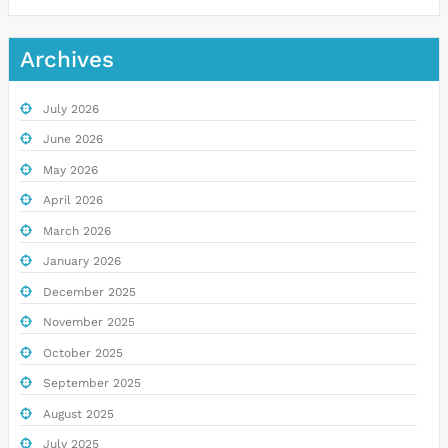
Archives
July 2026
June 2026
May 2026
April 2026
March 2026
January 2026
December 2025
November 2025
October 2025
September 2025
August 2025
July 2025