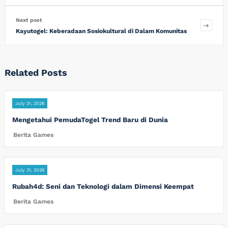
Next post
Kayutogel: Keberadaan Sosiokultural di Dalam Komunitas
Related Posts
July 31, 2026
Mengetahui PemudaTogel Trend Baru di Dunia
Berita Games
July 31, 2026
Rubah4d: Seni dan Teknologi dalam Dimensi Keempat
Berita Games