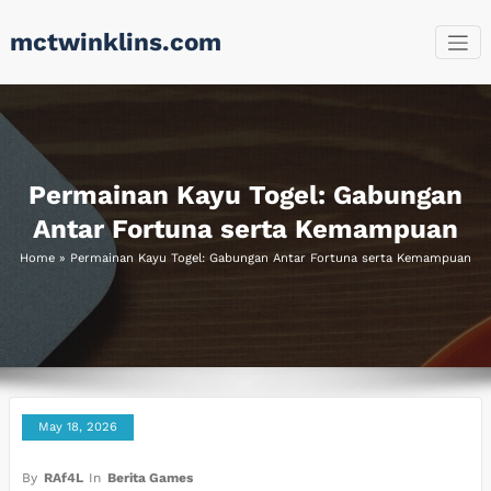
Skip
mctwinklins.com
to
content
Permainan Kayu Togel: Gabungan
Antar Fortuna serta Kemampuan
Home
»
Permainan Kayu Togel: Gabungan Antar Fortuna serta Kemampuan
May 18, 2026
By
RAf4L
In
Berita Games