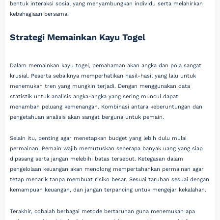
bentuk interaksi sosial yang menyambungkan individu serta melahirkan
kebahagiaan bersama.
Strategi Memainkan Kayu Togel
Dalam memainkan kayu togel, pemahaman akan angka dan pola sangat
krusial. Peserta sebaiknya memperhatikan hasil-hasil yang lalu untuk
menemukan tren yang mungkin terjadi. Dengan menggunakan data
statistik untuk analisis angka-angka yang sering muncul dapat
menambah peluang kemenangan. Kombinasi antara keberuntungan dan
pengetahuan analisis akan sangat berguna untuk pemain.
Selain itu, penting agar menetapkan budget yang lebih dulu mulai
permainan. Pemain wajib memutuskan seberapa banyak uang yang siap
dipasang serta jangan melebihi batas tersebut. Ketegasan dalam
pengelolaan keuangan akan menolong mempertahankan permainan agar
tetap menarik tanpa membuat risiko besar. Sesuai taruhan sesuai dengan
kemampuan keuangan, dan jangan terpancing untuk mengejar kekalahan.
Terakhir, cobalah berbagai metode bertaruhan guna menemukan apa