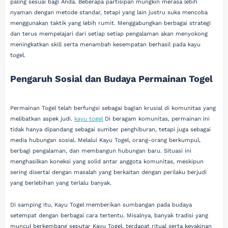
paling sesuai bagi Anda. Beberapa partisipan mungkin merasa lebih
nyaman dengan metode standar, tetapi yang lain justru suka mencoba
menggunakan taktik yang lebih rumit. Menggabungkan berbagai strategi
dan terus mempelajari dari setiap setiap pengalaman akan menyokong
meningkatkan skill serta menambah kesempatan berhasil pada kayu
togel.
Pengaruh Sosial dan Budaya Permainan Togel
Permainan Togel telah berfungsi sebagai bagian krusial di komunitas yang
melibatkan aspek judi.
kayu togel
Di beragam komunitas, permainan ini
tidak hanya dipandang sebagai sumber penghiburan, tetapi juga sebagai
media hubungan sosial. Melalui Kayu Togel, orang-orang berkumpul,
berbagi pengalaman, dan membangun hubungan baru. Situasi ini
menghasilkan koneksi yang solid antar anggota komunitas, meskipun
sering disertai dengan masalah yang berkaitan dengan perilaku berjudi
yang berlebihan yang terlalu banyak.
Di samping itu, Kayu Togel memberikan sumbangan pada budaya
setempat dengan berbagai cara tertentu. Misalnya, banyak tradisi yang
muncul berkembang seputar Kayu Togel, terdapat ritual serta keyakinan