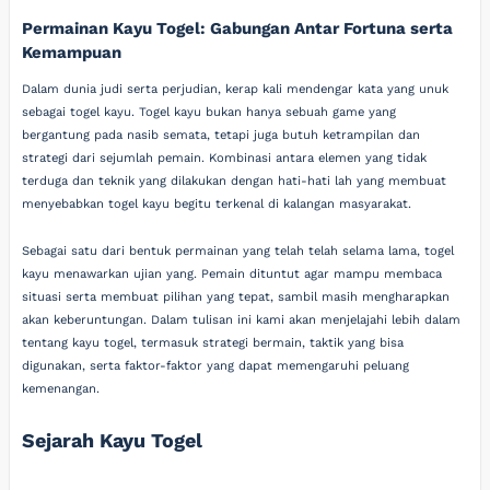
Permainan Kayu Togel: Gabungan Antar Fortuna serta
Kemampuan
Dalam dunia judi serta perjudian, kerap kali mendengar kata yang unuk
sebagai togel kayu. Togel kayu bukan hanya sebuah game yang
bergantung pada nasib semata, tetapi juga butuh ketrampilan dan
strategi dari sejumlah pemain. Kombinasi antara elemen yang tidak
terduga dan teknik yang dilakukan dengan hati-hati lah yang membuat
menyebabkan togel kayu begitu terkenal di kalangan masyarakat.
Sebagai satu dari bentuk permainan yang telah telah selama lama, togel
kayu menawarkan ujian yang. Pemain dituntut agar mampu membaca
situasi serta membuat pilihan yang tepat, sambil masih mengharapkan
akan keberuntungan. Dalam tulisan ini kami akan menjelajahi lebih dalam
tentang kayu togel, termasuk strategi bermain, taktik yang bisa
digunakan, serta faktor-faktor yang dapat memengaruhi peluang
kemenangan.
Sejarah Kayu Togel