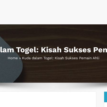
lam Togel: Kisah Sukses Pem
Home
»
Kuda dalam Togel: Kisah Sukses Pemain Ahli