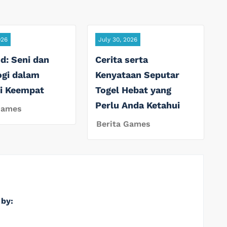
026
July 30, 2026
d: Seni dan
Cerita serta
ogi dalam
Kenyataan Seputar
i Keempat
Togel Hebat yang
Perlu Anda Ketahui
Games
Berita Games
 by: