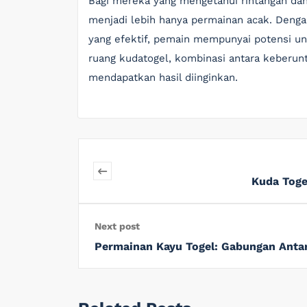
Bagi mereka yang mengetahui rintangan da
menjadi lebih hanya permainan acak. Denga
yang efektif, pemain mempunyai potensi u
ruang kudatogel, kombinasi antara keberunt
mendapatkan hasil diinginkan.
Kuda Toge
Next post
Permainan Kayu Togel: Gabungan Anta