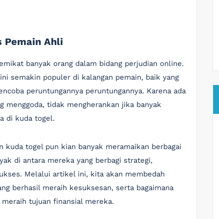
s Pemain Ahli
mikat banyak orang dalam bidang perjudian online.
ini semakin populer di kalangan pemain, baik yang
ncoba peruntungannya peruntungannya. Karena ada
g menggoda, tidak mengherankan jika banyak
a di kuda togel.
n kuda togel pun kian banyak meramaikan berbagai
yak di antara mereka yang berbagi strategi,
kses. Melalui artikel ini, kita akan membedah
 yang berhasil meraih kesuksesan, serta bagaimana
eraih tujuan finansial mereka.