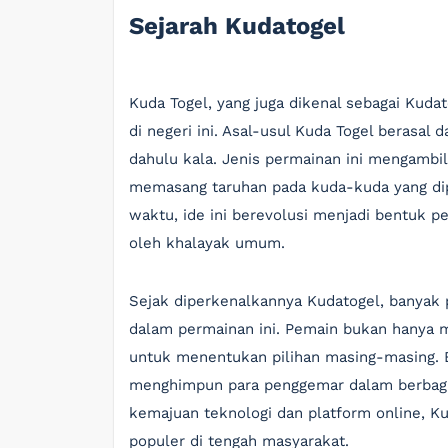
Sejarah Kudatogel
Kuda Togel, yang juga dikenal sebagai Kuda
di negeri ini. Asal-usul Kuda Togel berasal d
dahulu kala. Jenis permainan ini mengambil
memasang taruhan pada kuda-kuda yang dip
waktu, ide ini berevolusi menjadi bentuk pe
oleh khalayak umum.
Sejak diperkenalkannya Kudatogel, banya
dalam permainan ini. Pemain bukan hanya me
untuk menentukan pilihan masing-masing. B
menghimpun para penggemar dalam berbagi i
kemajuan teknologi dan platform online, 
populer di tengah masyarakat.