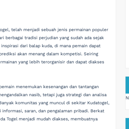
togel, telah menjadi sebuah jenis permainan populer
ari berbagai tradisi perjudian yang sudah ada sejak
 inspirasi dari balap kuda, di mana pemain dapat
rediksi akan menang dalam kompetisi. Seiring
rmainan yang lebih terorganisir dan dapat diakses
k pemain menemukan kesenangan dan tantangan
ngandalkan nasib, tetapi juga strategi dan analisa
N
anyak komunitas yang muncul di sekitar Kudatogel,
nformasi, saran, dan pengalaman pribadi. Berkat
Kuda Togel menjadi mudah diakses, membuatnya