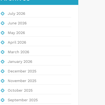
July 2026
June 2026
May 2026
April 2026
March 2026
January 2026
December 2025
November 2025
October 2025
September 2025