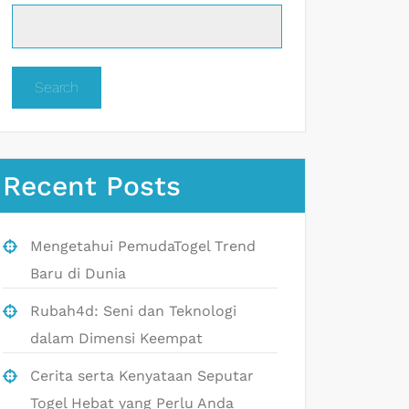
Search
Recent Posts
Mengetahui PemudaTogel Trend
Baru di Dunia
Rubah4d: Seni dan Teknologi
dalam Dimensi Keempat
Cerita serta Kenyataan Seputar
Togel Hebat yang Perlu Anda