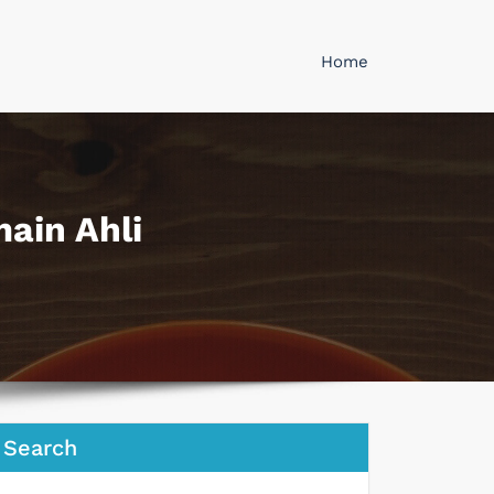
Home
ain Ahli
Search