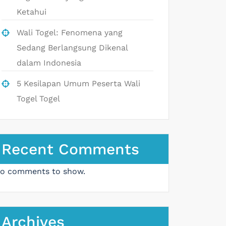
Ketahui
Wali Togel: Fenomena yang
Sedang Berlangsung Dikenal
dalam Indonesia
5 Kesilapan Umum Peserta Wali
Togel Togel
Recent Comments
o comments to show.
Archives