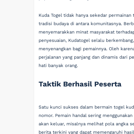
Kuda Togel tidak hanya sekedar permainan 
tradisi budaya di antara komunitasnya. Ber
menyemarakkan minat masyarakat terhadap 
penyesuaian, Kudatogel selalu berkemban
menyenangkan bagi pemainnya. Oleh karena
perjalanan yang panjang dan dinamis dari 
hati banyak orang.
Taktik Berhasil Peserta
Satu kunci sukses dalam bermain togel k
nomor. Pemain handal sering menggunakan
akan keluar, misalnya melihat pola angka 
berita terkini yang dapat memengaruhi hasil