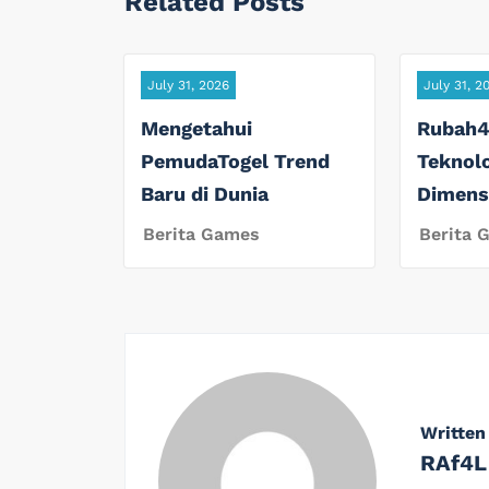
Related Posts
July 31, 2026
July 31, 2
Mengetahui
Rubah4
PemudaTogel Trend
Teknol
Baru di Dunia
Dimens
Berita Games
Berita 
Written
RAf4L