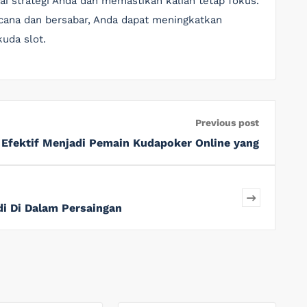
 strategi Anda dan memastikan kalian tetap fokus.
ana dan bersabar, Anda dapat meningkatkan
uda slot.
Previous post
 Efektif Menjadi Pemain Kudapoker Online yang
i Di Dalam Persaingan