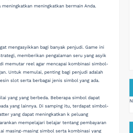
ra meningkatkan meningkatkan bermain Anda.
gat mengasyikkan bagi banyak penjudi. Game ini
rategi, memberikan pengalaman seru yang asyik
udi memutar reel agar mencapai kombinasi simbol-
. Untuk memulai, penting bagi penjudi adalah
n slot serta berbagai jenis simbol yang ada.
ilai yang yang berbeda. Beberapa simbol dapat
N
ada yang lainnya. Di samping itu, terdapat simbol-
catter yang dapat meningkatkan k peluang
rankan mempelajari belajar tentang pembayaran
lai masing-masing simbol serta kombinasi yang