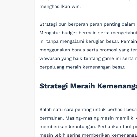
menghasilkan win.
Strategi pun berperan peran penting dalam 
Mengatur budget bermain serta mengetahui 
ini tanpa mengalami kerugian besar. Pemain
menggunakan bonus serta promosi yang t
wawasan yang baik tentang game ini serta 
berpeluang meraih kemenangan besar.
Strategi Meraih Kemenang
Salah satu cara penting untuk berhasil bes
permainan. Masing-masing mesin memiliki 
memberikan keuntungan. Perhatikan tarif 
mesin lebih sering memberikan kemenangan 