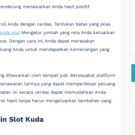
nderung menawarkan Anda hasil positif.
oll Anda dengan cerdas. Tentukan batas yang jelas
kuda slot
Mengatur jumlah yang rela Anda keluarkan
ar. Dengan cara ini, Anda dapat merasakan
eluang Anda untuk mendapatkan kemenangan yang
ng ditawarkan oleh tempat judi. Bersepakat platform
n penawaran lainnya yang dapat memperbesar peluang
tan ini secara cerdas dapat memudahkan Anda
si hasil tanpa harus mengeluarkan tambahan uang.
in Slot Kuda