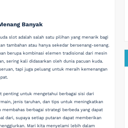
i Menang Banyak
da slot adalah salah satu pilihan yang menarik bagi
lan tambahan atau hanya sekedar bersenang-senang.
an berupa kombinasi elemen tradisional dari mesin
, sering kali didasarkan oleh dunia pacuan kuda.
eruan, tapi juga peluang untuk meraih kemenangan
pat.
 penting untuk mengetahui berbagai sisi dari
rmain, jenis taruhan, dan tips untuk meningkatkan
an membahas berbagai strategi berbeda yang dapat
l dari, supaya setiap putaran dapat memberikan
enggiurkan. Mari kita menyelami lebih dalam