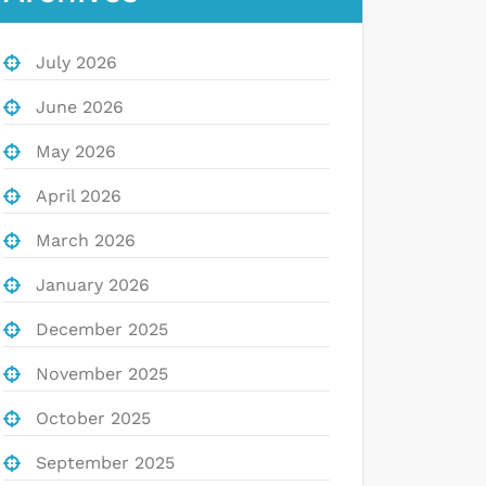
July 2026
June 2026
May 2026
April 2026
March 2026
January 2026
December 2025
November 2025
October 2025
September 2025