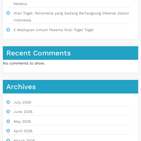
Ketahui
Wali Togel: Fenomena yang Sedang Berlangsung Dikenal dalam
Indonesia
5 Kesilapan Umum Peserta Wali Togel Togel
Recent Comments
No comments to show.
Archives
July 2026
June 2026
May 2026
April 2026
March 2026