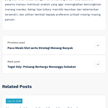
peserta mampu membuat analisis yang agar meningkatkan kemungkinan
menang mereka. Setiap tipe lottery memiliki keunikan dan ketertarikan
tersendiri, dan pilihan kembali kepada preferensi pribadi masing-masing
pemain.
Previous post
Pacu Mesin Slot serta Strategi Menang Banyak
Next post
Togel Sdy: Peluang Berharga Menunggu Sahabat
Related Posts
July 31, 2026