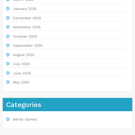
January 2026
December 2025
November 2025
October 2025
September 2025
August 2025
July 2025
June 2025
May 2025
Categories
Berita Games