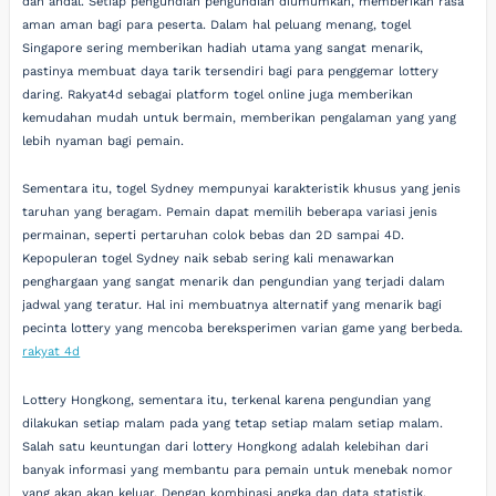
dan andal. Setiap pengundian pengundian diumumkan, memberikan rasa
aman aman bagi para peserta. Dalam hal peluang menang, togel
Singapore sering memberikan hadiah utama yang sangat menarik,
pastinya membuat daya tarik tersendiri bagi para penggemar lottery
daring. Rakyat4d sebagai platform togel online juga memberikan
kemudahan mudah untuk bermain, memberikan pengalaman yang yang
lebih nyaman bagi pemain.
Sementara itu, togel Sydney mempunyai karakteristik khusus yang jenis
taruhan yang beragam. Pemain dapat memilih beberapa variasi jenis
permainan, seperti pertaruhan colok bebas dan 2D sampai 4D.
Kepopuleran togel Sydney naik sebab sering kali menawarkan
penghargaan yang sangat menarik dan pengundian yang terjadi dalam
jadwal yang teratur. Hal ini membuatnya alternatif yang menarik bagi
pecinta lottery yang mencoba bereksperimen varian game yang berbeda.
rakyat 4d
Lottery Hongkong, sementara itu, terkenal karena pengundian yang
dilakukan setiap malam pada yang tetap setiap malam setiap malam.
Salah satu keuntungan dari lottery Hongkong adalah kelebihan dari
banyak informasi yang membantu para pemain untuk menebak nomor
yang akan akan keluar. Dengan kombinasi angka dan data statistik,