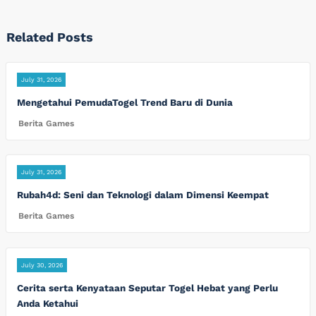
Related Posts
July 31, 2026
Mengetahui PemudaTogel Trend Baru di Dunia
Berita Games
July 31, 2026
Rubah4d: Seni dan Teknologi dalam Dimensi Keempat
Berita Games
July 30, 2026
Cerita serta Kenyataan Seputar Togel Hebat yang Perlu
Anda Ketahui