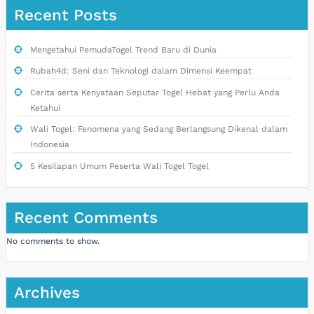
Recent Posts
Mengetahui PemudaTogel Trend Baru di Dunia
Rubah4d: Seni dan Teknologi dalam Dimensi Keempat
Cerita serta Kenyataan Seputar Togel Hebat yang Perlu Anda
Ketahui
Wali Togel: Fenomena yang Sedang Berlangsung Dikenal dalam
Indonesia
5 Kesilapan Umum Peserta Wali Togel Togel
Recent Comments
No comments to show.
Archives