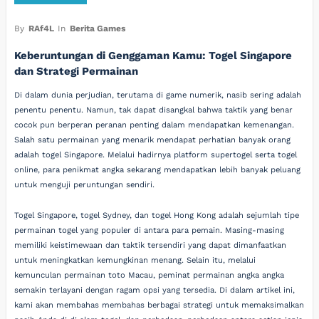
By
RAf4L
In
Berita Games
Keberuntungan di Genggaman Kamu: Togel Singapore
dan Strategi Permainan
Di dalam dunia perjudian, terutama di game numerik, nasib sering adalah
penentu penentu. Namun, tak dapat disangkal bahwa taktik yang benar
cocok pun berperan peranan penting dalam mendapatkan kemenangan.
Salah satu permainan yang menarik mendapat perhatian banyak orang
adalah togel Singapore. Melalui hadirnya platform supertogel serta togel
online, para penikmat angka sekarang mendapatkan lebih banyak peluang
untuk menguji peruntungan sendiri.
Togel Singapore, togel Sydney, dan togel Hong Kong adalah sejumlah tipe
permainan togel yang populer di antara para pemain. Masing-masing
memiliki keistimewaan dan taktik tersendiri yang dapat dimanfaatkan
untuk meningkatkan kemungkinan menang. Selain itu, melalui
kemunculan permainan toto Macau, peminat permainan angka angka
semakin terlayani dengan ragam opsi yang tersedia. Di dalam artikel ini,
kami akan membahas membahas berbagai strategi untuk memaksimalkan