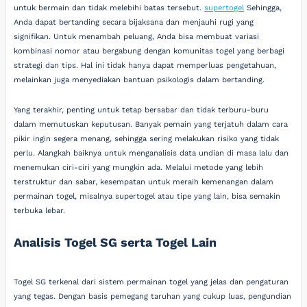
untuk bermain dan tidak melebihi batas tersebut.
supertogel
Sehingga,
Anda dapat bertanding secara bijaksana dan menjauhi rugi yang
signifikan. Untuk menambah peluang, Anda bisa membuat variasi
kombinasi nomor atau bergabung dengan komunitas togel yang berbagi
strategi dan tips. Hal ini tidak hanya dapat memperluas pengetahuan,
melainkan juga menyediakan bantuan psikologis dalam bertanding.
Yang terakhir, penting untuk tetap bersabar dan tidak terburu-buru
dalam memutuskan keputusan. Banyak pemain yang terjatuh dalam cara
pikir ingin segera menang, sehingga sering melakukan risiko yang tidak
perlu. Alangkah baiknya untuk menganalisis data undian di masa lalu dan
menemukan ciri-ciri yang mungkin ada. Melalui metode yang lebih
terstruktur dan sabar, kesempatan untuk meraih kemenangan dalam
permainan togel, misalnya supertogel atau tipe yang lain, bisa semakin
terbuka lebar.
Analisis Togel SG serta Togel Lain
Togel SG terkenal dari sistem permainan togel yang jelas dan pengaturan
yang tegas. Dengan basis pemegang taruhan yang cukup luas, pengundian