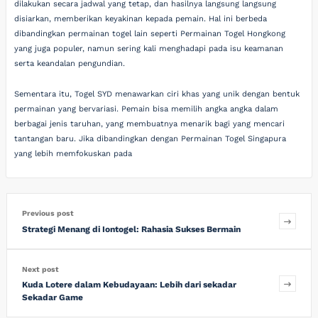
dilakukan secara jadwal yang tetap, dan hasilnya langsung langsung
disiarkan, memberikan keyakinan kepada pemain. Hal ini berbeda
dibandingkan permainan togel lain seperti Permainan Togel Hongkong
yang juga populer, namun sering kali menghadapi pada isu keamanan
serta keandalan pengundian.
Sementara itu, Togel SYD menawarkan ciri khas yang unik dengan bentuk
permainan yang bervariasi. Pemain bisa memilih angka angka dalam
berbagai jenis taruhan, yang membuatnya menarik bagi yang mencari
tantangan baru. Jika dibandingkan dengan Permainan Togel Singapura
yang lebih memfokuskan pada
Previous post
Strategi Menang di Iontogel: Rahasia Sukses Bermain
Next post
Kuda Lotere dalam Kebudayaan: Lebih dari sekadar
Sekadar Game