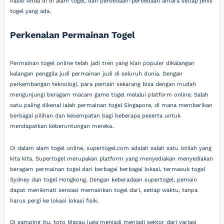
nasib Anda di di alam togel, dan perbedaan-perbedaan antara setiap jenis
togel yang ada.
Perkenalan Permainan Togel
Permainan togel online telah jadi tren yang kian populer dikalangan
kalangan penggila judi permainan judi di seluruh dunia. Dengan
perkembangan teknologi, para pemain sekarang bisa dengan mudah
mengunjungi beragam macam game togel melalui platform online. Salah
satu paling dikenal ialah permainan togel Singapore, di mana memberikan
berbagai pilihan dan kesempatan bagi beberapa peserta untuk
mendapatkan keberuntungan mereka.
Di dalam alam togel online, supertogel.com adalah salah satu istilah yang
kita kita. Supertogel merupakan platform yang menyediakan menyediakan
beragam permainan togel dari berbagai berbagai lokasi, termasuk togel
Sydney dan togel Hongkong. Dengan keberadaan supertogel, pemain
dapat menikmati sensasi memainkan togel dari, setiap waktu, tanpa
harus pergi ke lokasi lokasi fisik.
Di samping itu, toto Macau juga menjadi menjadi sektor dari variasi