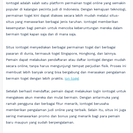
Iontogel adalah salah satu platform permainan togel online yang semakin
populer di kalangan pecinta judi di Indonesia. Dengan kemajuan teknologi,
permainan togel kini dapat diakses secara lebih mudah melalui situs-
situs yang menawarkan berbagai jenis taruhan. Iontogel memberikan
kesempatan bagi pemain untuk mencoba keberuntungan mereka dalam
bermain togel kapan saja dan di mana saja.
Situs iontogel menyediakan berbagai permainan togel dari berbagai
pasaran di dunia, termasuk togel Singapore, Hongkong, dan lainnya.
Pemain dapat melakukan pendaftaran atau daftar iontogel dengan mudah
secara online, tanpa harus mengunjungi tempat perjudian fisik. Proses ini
membuat lebih banyak orang bisa bergabung dan merasakan pengalaman
bermain togel dengan lebih praktis.
ion togel
Setelah berhasil mendaftar, pemain dapat melakukan login iontogel untuk
mengakses akun mereka dan mulai bermain. Dengan antarmuka yang
ramah pengguna dan berbagai fitur menarik, iontogel berusaha
memberikan pengalaman judi online yang terbaik. Selain itu, situs ini juga
sering menawarkan promo dan bonus yang menarik bagi para pemain
baru maupun yang sudah berpengalaman.