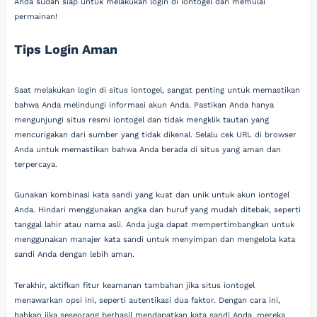
Anda sudah siap untuk melakukan login di Iontogel dan memulai
permainan!
Tips Login Aman
Saat melakukan login di situs iontogel, sangat penting untuk memastikan
bahwa Anda melindungi informasi akun Anda. Pastikan Anda hanya
mengunjungi situs resmi iontogel dan tidak mengklik tautan yang
mencurigakan dari sumber yang tidak dikenal. Selalu cek URL di browser
Anda untuk memastikan bahwa Anda berada di situs yang aman dan
terpercaya.
Gunakan kombinasi kata sandi yang kuat dan unik untuk akun iontogel
Anda. Hindari menggunakan angka dan huruf yang mudah ditebak, seperti
tanggal lahir atau nama asli. Anda juga dapat mempertimbangkan untuk
menggunakan manajer kata sandi untuk menyimpan dan mengelola kata
sandi Anda dengan lebih aman.
Terakhir, aktifkan fitur keamanan tambahan jika situs iontogel
menawarkan opsi ini, seperti autentikasi dua faktor. Dengan cara ini,
bahkan jika seseorang berhasil mendapatkan kata sandi Anda, mereka