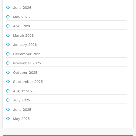
June 2026
May 2026
April 2026
March 2026
January 2026
December 2025
November 2025
October 2025
September 2025
August 2025
July 2025
June 2025
May 2025